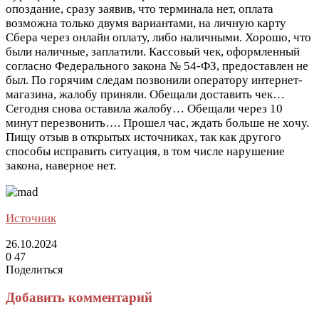
опоздание, сразу заявив, что терминала нет, оплата
возможна только двумя вариантами, на личную карту
Сбера через онлайн оплату, либо наличными. Хорошо, что
были наличные, заплатили. Кассовый чек, оформленный
согласно Федерального закона № 54-ФЗ, предоставлен не
был. По горячим следам позвонили оператору интернет-
магазина, жалобу приняли. Обещали доставить чек…
Сегодня снова оставила жалобу… Обещали через 10
минут перезвонить…. Прошел час, ждать больше не хочу.
Пищу отзыв в открытых источниках, так как другого
способы исправить ситуация, в том числе нарушение
закона, наверное нет.
Источник
26.10.2024
0
47
Поделиться
Facebook
Twitter
LinkedIn
Tumblr
Reddit
Вконтакте
Одноклассники
Skype
Messenger
Messenger
WhatsApp
Telegram
Viber
Line
Поделиться
Печатать
через
Добавить комментарий
электронную