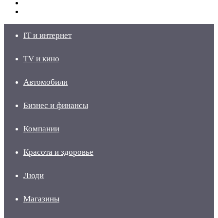
Switch
skin
Войти
IT и интернет
TV и кино
Автомобили
Бизнес и финансы
Компании
Красота и здоровье
Люди
Магазины