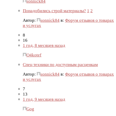
sonnick84
Понадобились строй материалы?
1
2
Автор:
sonnick84
в:
Форум отзывов о товарах
и услугах
8
16
1 год, 8 месяцев назад
O4kotef
Спец техники по доступным расценкам
Автор:
sonnick84
в:
Форум отзывов о товарах
и услугах
7
13
1 год, 9 месяцев назад
Gog