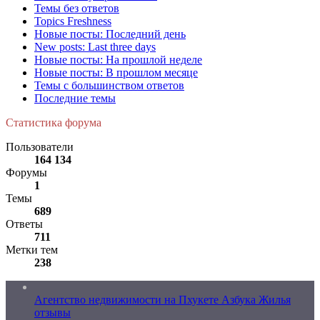
Темы без ответов
Topics Freshness
Новые посты: Последний день
New posts: Last three days
Новые посты: На прошлой неделе
Новые посты: В прошлом месяце
Темы с большинством ответов
Последние темы
Статистика форума
Пользователи
164 134
Форумы
1
Темы
689
Ответы
711
Метки тем
238
Агентство недвижимости на Пхукете Азбука Жилья
отзывы