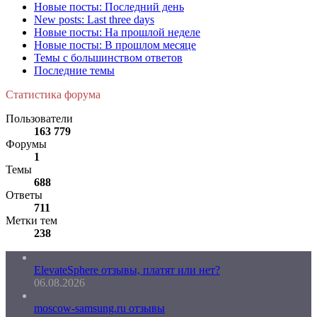
Новые посты: Последний день
New posts: Last three days
Новые посты: На прошлой неделе
Новые посты: В прошлом месяце
Темы с большинством ответов
Последние темы
Статистика форума
Пользователи
163 779
Форумы
1
Темы
688
Ответы
711
Метки тем
238
ElevateSphere отзывы, платят или нет?
06.08.2026
moscow-samsung.ru отзывы