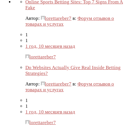
Online Sports Betting Sites: Top 7 Signs From A
Fake
Автор:
lorettareber7
в:
Форум отзывов о
товарах и услугах
1
1
1 год, 10 месяцев назад
lorettareber7
Do Websites Actually Give Real Inside Betting
Strategies?
Автор:
lorettareber7
в:
Форум отзывов о
товарах и услугах
1
1
1 год, 10 месяцев назад
lorettareber7