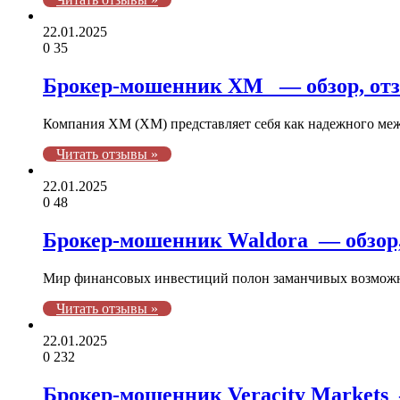
22.01.2025
0
35
Брокер-мошенник XM — обзор, отз
Компания XM (ХМ) представляет себя как надежного меж
Читать отзывы »
22.01.2025
0
48
Брокер-мошенник Waldora — обзор,
Мир финансовых инвестиций полон заманчивых возможнос
Читать отзывы »
22.01.2025
0
232
Брокер-мошенник Veracity Markets 