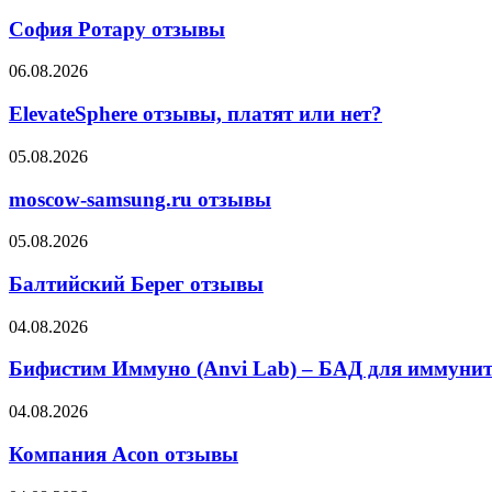
Ротару
отзывы
София Ротару отзывы
ElevateSphere
06.08.2026
отзывы,
платят
ElevateSphere отзывы, платят или нет?
или
нет?
moscow-
05.08.2026
samsung.ru
отзывы
moscow-samsung.ru отзывы
Балтийский
05.08.2026
Берег
отзывы
Балтийский Берег отзывы
Бифистим
04.08.2026
Иммуно
(Anvi
Бифистим Иммуно (Anvi Lab) – БАД для иммунит
Lab)
–
Компания
04.08.2026
БАД
Acon
для
отзывы
Компания Acon отзывы
иммунитета
отзывы