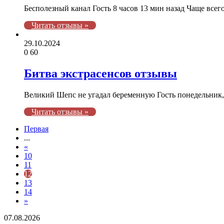
Бесполезный канал Гость 8 часов 13 мин назад Чаще всего
Читать отзывы »
29.10.2024
0
60
Битва экстрасенсов отзывы
Великий Шепс не угадал беременную Гость понедельник, 
Читать отзывы »
Первая
...
«
10
11
12
13
14
»
София
07.08.2026