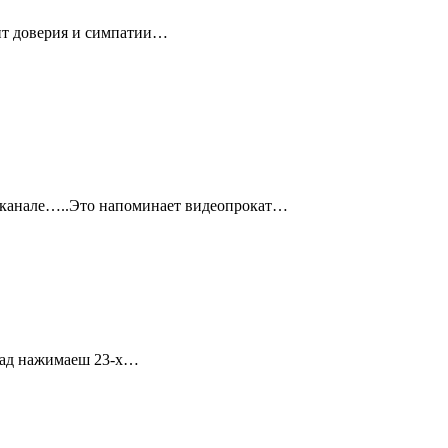
мит доверия и симпатии…
леканале…..Это напоминает видеопрокат…
азад нажимаеш 23-х…