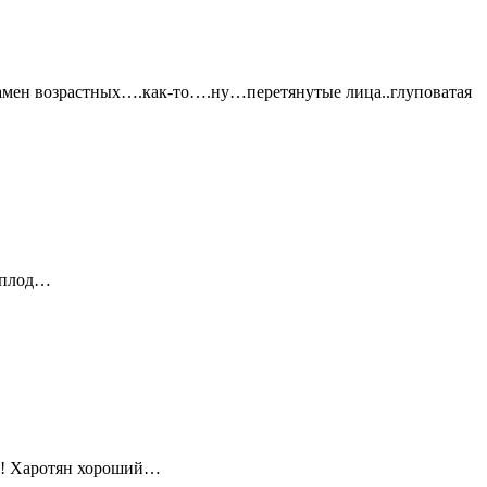
замен возрастных….как-то….ну…перетянутые лица..глуповатая
й плод…
!!! Харотян хороший…