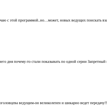
речаю с этой программой..но…может, новых ведущих поискать в
шнего дня почему-то стали показывать по одной серии Запретны
елоголовцева ведущим-он великолепен и шикарно ведет передачу