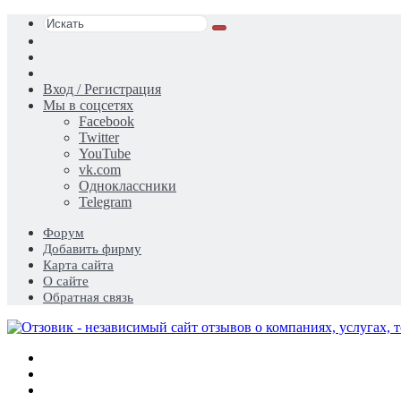
Искать
Switch
skin
Sidebar
Случайная
статья
Вход / Регистрация
Мы в соцсетях
Facebook
Twitter
YouTube
vk.com
Одноклассники
Telegram
Форум
Добавить фирму
Карта сайта
О сайте
Обратная связь
Меню
Искать
Switch