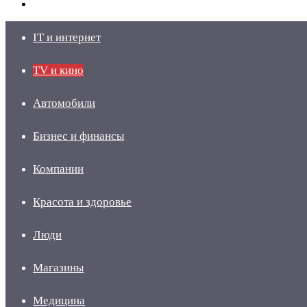
skin
Войти
IT и интернет
TV и кино
Автомобили
Бизнес и финансы
Компании
Красота и здоровье
Люди
Магазины
Медицина