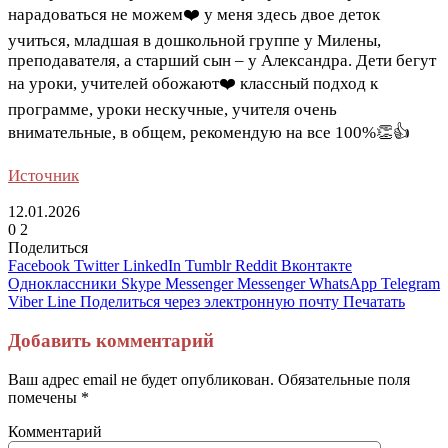
нарадоваться не можем❤️ у меня здесь двое деток
учиться, младшая в дошкольной группе у Милены,
преподавателя, а старший сын – у Александра. Дети бегут
на уроки, учителей обожают❤️ классный подход к
программе, уроки нескучные, учителя очень
внимательные, в общем, рекомендую на все 100%👏👍
Источник
12.01.2026
0
2
Поделиться
Facebook
Twitter
LinkedIn
Tumblr
Reddit
Вконтакте
Одноклассники
Skype
Messenger
Messenger
WhatsApp
Telegram
Viber
Line
Поделиться через электронную почту
Печатать
Добавить комментарий
Ваш адрес email не будет опубликован.
Обязательные поля
помечены
*
Комментарий