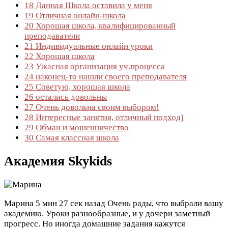
18
Данная Школа оставила у меня
19
Отличная онлайн-школа
20
Хорошая школа, квалифицированный
преподаватели
21
Индивидуальные онлайн уроки
22
Хорошая школа
23
Ужасная организация уч.процесса
24
наконец-то нашли своего преподавателя
25
Советую, хорошая школа
26
остались довольны
27
Очень довольна своим выбором!
28
Интересные занятия, отличный подход)
29
Обман и мошенничество
30
Самая классная школа
Академия Skykids
Марина
5 мин 27 сек назад
Очень рады, что выбрали вашу
академию. Уроки разнообразные, и у дочери заметный
прогресс. Но иногда домашние задания кажутся