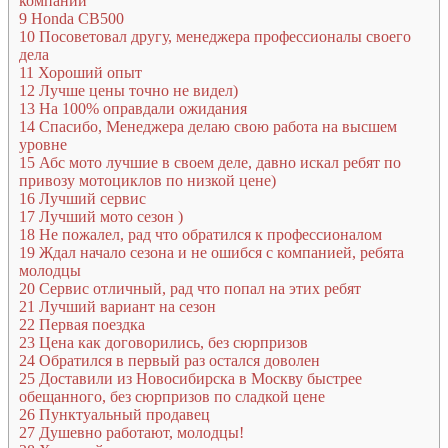
компании
9
Honda CB500
10
Посоветовал другу, менеджера профессионалы своего
дела
11
Хороший опыт
12
Лучше цены точно не видел)
13
На 100% оправдали ожидания
14
Спасибо, Менеджера делаю свою работа на высшем
уровне
15
Абс мото лучшие в своем деле, давно искал ребят по
привозу мотоциклов по низкой цене)
16
Лучший сервис
17
Лучший мото сезон )
18
Не пожалел, рад что обратился к профессионалом
19
Ждал начало сезона и не ошибся с компанией, ребята
молодцы
20
Сервис отличный, рад что попал на этих ребят
21
Лучший вариант на сезон
22
Первая поездка
23
Цена как договорились, без сюрпризов
24
Обратился в первый раз остался доволен
25
Доставили из Новосибирска в Москву быстрее
обещанного, без сюрпризов по сладкой цене
26
Пунктуальный продавец
27
Душевно работают, молодцы!