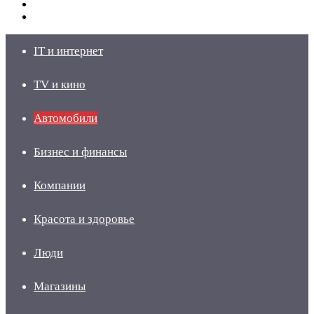
Switch
skin
Войти
IT и интернет
TV и кино
Автомобили
Бизнес и финансы
Компании
Красота и здоровье
Люди
Магазины