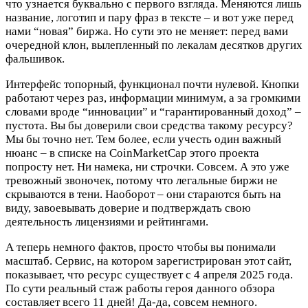
что узнается буквально с первого взгляда. Меняются лишь
название, логотип и пару фраз в тексте – и вот уже перед
нами “новая” биржа. Но сути это не меняет: перед вами
очередной клон, вылепленный по лекалам десятков других
фальшивок.
Интерфейс топорный, функционал почти нулевой. Кнопки
работают через раз, информации минимум, а за громкими
словами вроде “инновации” и “гарантированный доход” –
пустота. Вы бы доверили свои средства такому ресурсу?
Мы бы точно нет. Тем более, если учесть один важный
нюанс – в списке на CoinMarketCap этого проекта
попросту нет. Ни намека, ни строчки. Совсем. А это уже
тревожный звоночек, потому что легальные биржи не
скрываются в тени. Наоборот – они стараются быть на
виду, завоевывать доверие и подтверждать свою
деятельность лицензиями и рейтингами.
А теперь немного фактов, просто чтобы вы понимали
масштаб. Сервис, на котором зарегистрирован этот сайт,
показывает, что ресурс существует с 4 апреля 2025 года.
По сути реальный стаж работы героя данного обзора
составляет всего 11 дней! Да-да, совсем немного.