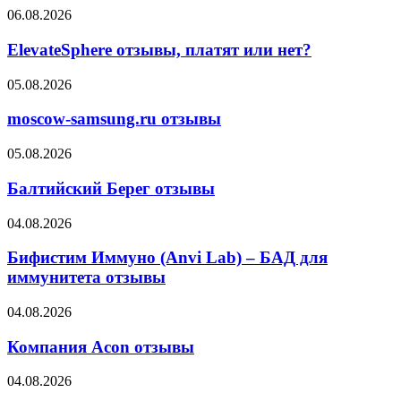
ElevateSphere
06.08.2026
отзывы,
платят
ElevateSphere отзывы, платят или нет?
или
нет?
moscow-
05.08.2026
samsung.ru
отзывы
moscow-samsung.ru отзывы
Балтийский
05.08.2026
Берег
отзывы
Балтийский Берег отзывы
Бифистим
04.08.2026
Иммуно
(Anvi
Бифистим Иммуно (Anvi Lab) – БАД для
Lab)
иммунитета отзывы
–
БАД
Компания
04.08.2026
для
Acon
иммунитета
отзывы
Компания Acon отзывы
отзывы
Турбозайм
04.08.2026
отзывы