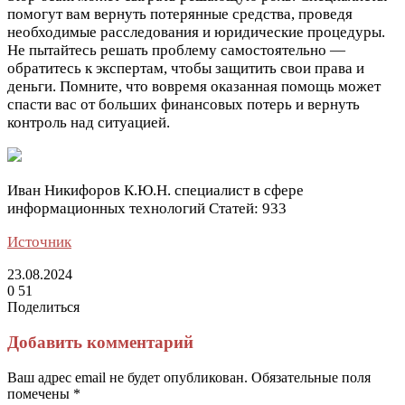
помогут вам вернуть потерянные средства, проведя
необходимые расследования и юридические процедуры.
Не пытайтесь решать проблему самостоятельно —
обратитесь к экспертам, чтобы защитить свои права и
деньги. Помните, что вовремя оказанная помощь может
спасти вас от больших финансовых потерь и вернуть
контроль над ситуацией.
Иван Никифоров К.Ю.Н. специалист в сфере
информационных технологий Cтатей: 933
Источник
23.08.2024
0
51
Поделиться
Facebook
Twitter
LinkedIn
Tumblr
Reddit
Вконтакте
Одноклассники
Skype
Messenger
Messenger
WhatsApp
Telegram
Viber
Line
Поделиться
Печатать
через
Добавить комментарий
электронную
почту
Ваш адрес email не будет опубликован.
Обязательные поля
помечены
*