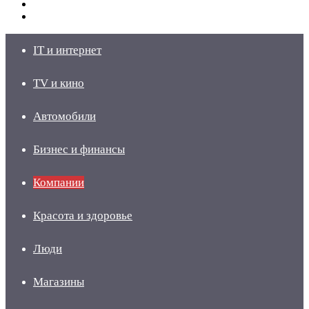
Switch
skin
Войти
IT и интернет
TV и кино
Автомобили
Бизнес и финансы
Компании
Красота и здоровье
Люди
Магазины