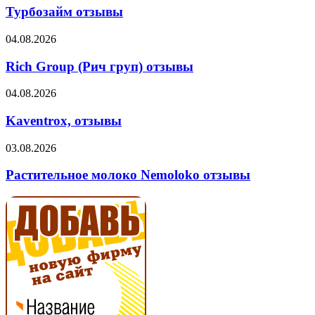
Турбозайм отзывы
Rich
04.08.2026
Group
(Рич
Rich Group (Рич груп) отзывы
груп)
отзывы
Kaventrox,
04.08.2026
отзывы
Kaventrox, отзывы
Растительное
03.08.2026
молоко
Nemoloko
Растительное молоко Nemoloko отзывы
отзывы