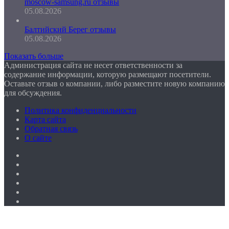
moscow-samsung.ru отзывы
05.08.2026
Балтийский Берег отзывы
05.08.2026
Показать больше
Администрация сайта не несет ответственности за
содержание информации, которую размещают посетители.
Оставьте отзыв о компании, либо разместите новую компанию
для обсуждения.
Политика конфиденциальности
Карта сайта
Обратная связь
О сайте
Facebook
Twitter
YouTube
vk.com
Одноклассники
Telegram
Facebook
Twitter
WhatsApp
Telegram
Кнопка
«Наверх»