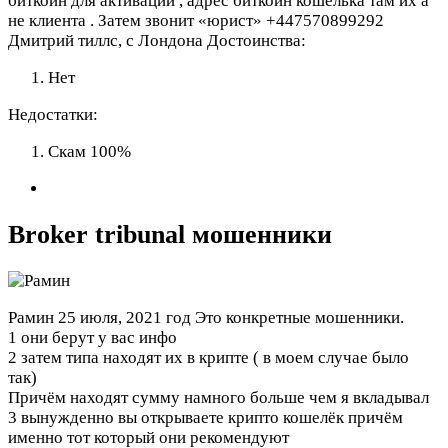
биткоин для активации , адрес биткоин кошелька там их а
не клиента . Затем звонит «юрист» +447570899292
Дмитрий тиллс, с Лондона
Достоинства:
Нет
Недостатки:
Скам 100%
Broker tribunal мошенники
Рамин
25 июля, 2021 год
Это конкретные мошенники.
1 они берут у вас инфо
2 затем типа находят их в крипте ( в моем случае было
так)
Причём находят сумму намного больше чем я вкладывал
3 вынужденно вы открываете крипто кошелёк причём
именно тот который они рекомендуют