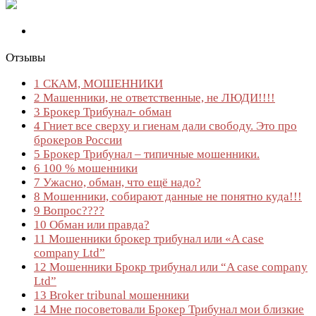
Отзывы
1
СКАМ, МОШЕННИКИ
2
Машенники, не ответственные, не ЛЮДИ!!!!
3
Брокер Трибунал- обман
4
Гниет все сверху и гиенам дали свободу. Это про
брокеров России
5
Брокер Трибунал – типичные мошенники.
6
100 % мошенники
7
Ужасно, обман, что ещё надо?
8
Мошенники, собирают данные не понятно куда!!!
9
Вопрос????
10
Обман или правда?
11
Мошенники брокер трибунал или «A case
company Ltd”
12
Мошенники Брокр трибунал или “A case company
Ltd”
13
Broker tribunal мошенники
14
Мне посоветовали Брокер Трибунал мои близкие