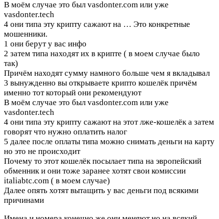
В моём случае это был vasdonter.com или уже
vasdonter.tech
4 они типа эту крипту сажают на …
Это конкретные
мошенники.
1 они берут у вас инфо
2 затем типа находят их в крипте ( в моем случае было
так)
Причём находят сумму намного больше чем я вкладывал
3 вынужденно вы открываете крипто кошелёк причём
именно тот который они рекомендуют
В моём случае это был vasdonter.com или уже
vasdonter.tech
4 они типа эту крипту сажают на этот лже-кошелёк а затем
говорят что нужно оплатить налог
5 далее после оплаты типа можно снимать деньги на карту
но это не происходит
Почему то этот кошелёк посылает типа на эвропейский
обменник и они тоже заранее хотят свои комиссии
italiabtc.com ( в моем случае)
Далее опять хотят вытащить у вас деньги под всякими
причинами
Имена и номера конечно же они меняют но на всякий