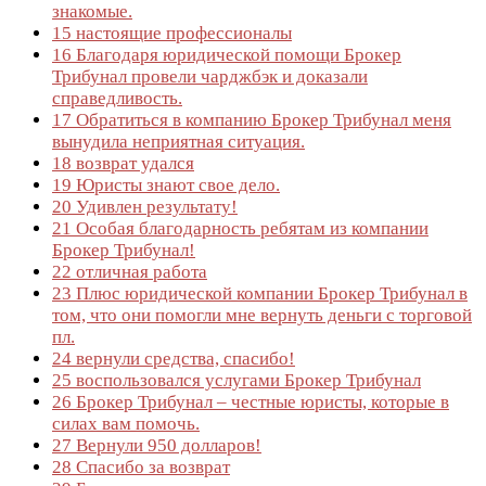
знакомые.
15
настоящие профессионалы
16
Благодаря юридической помощи Брокер
Трибунал провели чарджбэк и доказали
справедливость.
17
Обратиться в компанию Брокер Трибунал меня
вынудила неприятная ситуация.
18
возврат удался
19
Юристы знают свое дело.
20
Удивлен результату!
21
Особая благодарность ребятам из компании
Брокер Трибунал!
22
отличная работа
23
Плюс юридической компании Брокер Трибунал в
том, что они помогли мне вернуть деньги с торговой
пл.
24
вернули средства, спасибо!
25
воспользовался услугами Брокер Трибунал
26
Брокер Трибунал – честные юристы, которые в
силах вам помочь.
27
Вернули 950 долларов!
28
Спасибо за возврат