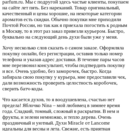
parfum.ru. Мы с подругой здесь частые клиенты, покупаем
на сайте лет пять. Без нареканий. Товар оригинальный,
качественный и цены хорошие, на некоторые категории
ароматов есть скидки. Обычно покупки мне приходили
Почтой России, но так как я приехала погостить к родным
в Москву, то в этот раз заказ привезли курьером. Быстро,
буквально на следующий день духи были уже у меня.
Хочу несколько слов сказать о самом заказе. Оформляла
покупку онлайн, без регистрации, оставив только номер
телефона и указав адрес доставки. В течение пары часов
мне перезвонил консультант, чтобы подтвердить покупку
и все. Очень удобно, без заморочек, быстро. Когда
забирала свою покупку у курьера, мне предоставили чек,
дали возможность проверить целостность коробочек,
сверить батч-коды.
Что касается духов, то я воодушевлена, счастью нет
предела! Яблочко Nina – мой любимец в зимнее время
года. Сладкий, томный, сложный в раскрытии. В нем и
фрукты, и зелени немножко, и тепло дерева. Очень
праздничный и уютный. Духи Мiraсle от Lancome
идеальны для весны и лета. Свежие, есть приятная