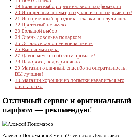
18
Все отлично!
19
Большой выбор оригинальной парфюмерии
20
Интересный аромат, покупаю его не первый раз!
21
Испорченный праздник – сказки не случилось.
22
Претензий не имею
23
Большой выбор
24
Очень довольна подарком
25
Осталось хорошее впечатление
26
Вменяемая цена
27
Давно мечтала об этом аромате!
28
Недорого, подозрительно.
29
Магазин отличный, спасибо за оперативность,
ВЫ лучшие!
30
Магазин хороший но попытки навариться это
очень плохо
Отличный сервис и оригинальный
парфюм — рекомендую!
Алексей Пономарев
3 мин 59 сек назад
Делал заказ —