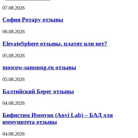
София
07.08.2026
Ротару
отзывы
София Ротару отзывы
ElevateSphere
06.08.2026
отзывы,
платят
ElevateSphere отзывы, платят или нет?
или
нет?
moscow-
05.08.2026
samsung.ru
отзывы
moscow-samsung.ru отзывы
Балтийский
05.08.2026
Берег
отзывы
Балтийский Берег отзывы
Бифистим
04.08.2026
Иммуно
(Anvi
Бифистим Иммуно (Anvi Lab) – БАД для
Lab)
иммунитета отзывы
–
БАД
Компания
04.08.2026
для