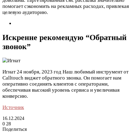
довольны. Таргетированная смс рассылка значительно
помогает сэкономить на рекламных расходах, привлекая
целевую аудиторию.
Искренне рекомендую “Обратный
звонок”
Игнат
24 ноября, 2023 год
Наш любимый инструмент от
Calltouch виджет обратного звонка. Он помогает нам
оперативно соединять клиентов с операторами,
обеспечивая высокий уровень сервиса и увеличивая
конверсию.
Источник
16.12.2024
0
28
Поделиться
Facebook
Twitter
LinkedIn
Tumblr
Reddit
Вконтакте
Одноклассники
Skype
Messenger
Messenger
WhatsApp
Telegram
Viber
Line
Поделиться
Печатать