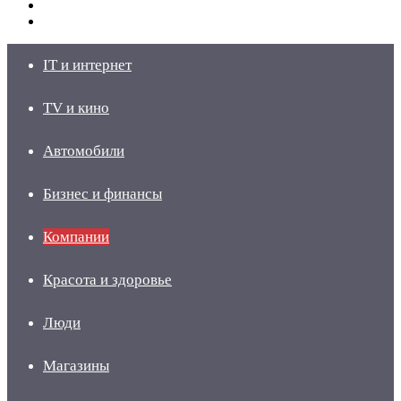
Switch
skin
Войти
IT и интернет
TV и кино
Автомобили
Бизнес и финансы
Компании
Красота и здоровье
Люди
Магазины