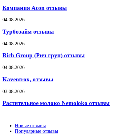
Acon
иммунитета
отзывы
Компания Acon отзывы
отзывы
Турбозайм
04.08.2026
отзывы
Турбозайм отзывы
Rich
04.08.2026
Group
(Рич
Rich Group (Рич груп) отзывы
груп)
отзывы
Kaventrox,
04.08.2026
отзывы
Kaventrox, отзывы
Растительное
03.08.2026
молоко
Nemoloko
Растительное молоко Nemoloko отзывы
отзывы
Новые отзывы
Популярные отзывы