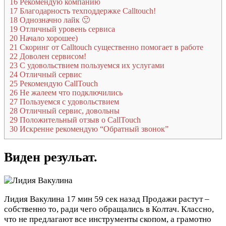
16
Рекомендую компанию
17
Благодарность техподдержке Calltouch!
18
Однозначно лайк 🙂
19
Отличный уровень сервиса
20
Начало хорошее)
21
Скоринг от Calltouch существенно помогает в работе
22
Доволен сервисом!
23
С удовольствием пользуемся их услугами
24
Отличный сервис
25
Рекомендую CallTouch
26
Не жалеем что подключились
27
Пользуемся с удовольствием
28
Отличный сервис, довольны
29
Положительный отзыв о CallTouch
30
Искренне рекомендую “Обратный звонок”
Виден резульат.
Лидия Вакулина
17 мин 59 сек назад
Продажи растут –
собственно то, ради чего обращались в Колтач. Классно,
что не предлагают все инструменты скопом, а грамотно