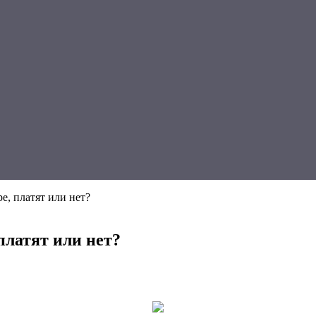
е, платят или нет?
платят или нет?