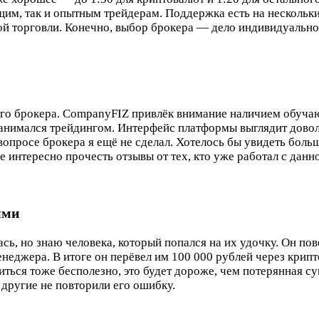
им, так и опытным трейдерам. Поддержка есть на нескольких
й торговли. Конечно, выбор брокера — дело индивидуальное,
ного брокера. CompanyFIZ привлёк внимание наличием обуч
 занимался трейдингом. Интерфейс платформы выглядит дово
 вопросе брокера я ещё не сделал. Хотелось бы увидеть бо
 интересно прочесть отзывы от тех, кто уже работал с данн
ыми
лась, но знаю человека, который попался на их удочку. Он 
неджера. В итоге он перёвел им 100 000 рублей через крипто
диться тоже бесполезно, это будет дороже, чем потерянная су
 другие не повторили его ошибку.