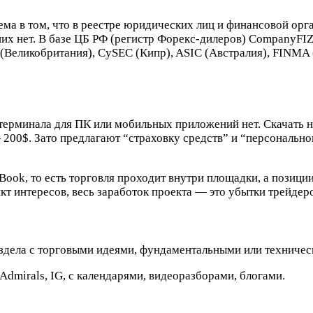
а в том, что в реестре юридических лиц и финансовой орга
них нет. В базе ЦБ РФ (регистр Форекс-дилеров) CompanyFIZ
 (Великобритания), CySEC (Кипр), ASIC (Австралия), FINMA
терминала для ПК или мобильных приложений нет. Скачать ни
 200$. Зато предлагают “страховку средств” и “персонально
ook, то есть торговля проходит внутри площадки, а позици
т интересов, весь заработок проекта — это убытки трейдер
здела с торговыми идеями, фундаментальными или техническ
mirals, IG, с календарями, видеоразборами, блогами.