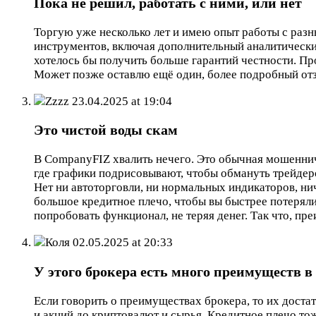
Пока не решил, работать с ними, или нет
Торгую уже несколько лет и имею опыт работы с раз
инструментов, включая дополнительный аналитически
хотелось бы получить больше гарантий честности. П
Может позже оставлю ещё один, более подробный отзы
Zzzz
23.04.2025 at 19:04
Это чистой воды скам
В CompanyFIZ хвалить нечего. Это обычная мошенниче
где графики подрисовывают, чтобы обмануть трейдеро
Нет ни автоторговли, ни нормальных индикаторов, ни
большое кредитное плечо, чтобы вы быстрее потеряли
попробовать функционал, не теряя денег. Так что, пре
Коля
02.05.2025 at 20:33
У этого брокера есть много преимуществ 
Если говорить о преимуществах брокера, то их доста
и акций до криптовалют и сырья. Кредитное плечо то