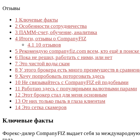
Отзывы
1
Ключевые факты
2
Особенности сотрудничества
3
ПАММ-счет, обучение, аналитика
4
Итоги, отзывы о CompanyFIZ
4.1
10 отзывов
5
Рекомендую companyfiz.com всем, кто ещё в поиске
6
Пока не решил, работать с ними, или нет
7
Это чистой воды скам
8
У этого брокера есть много преимуществ в сравнен
9
Хочу попробовать поторговать здесь
10
Не связывайтесь с CompanyFIZ ей подобными
11
Работаю здесь с популярными валютными парами
12
Этот брокер стал для меня основным
13
От них только пыль в глаза клиентам
14
Это сетка скамеров
Ключевые факты
Форекс-дилер CompanyFIZ выдает себя за международную 
года.