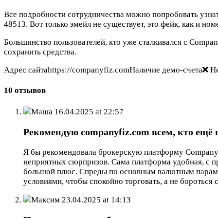
Все подробности сотрудничества можно попробовать узнат
48513. Вот только эмейл не существует, это фейк, как и ном
Большинство пользователей, кто уже сталкивался с Compan
сохранить средства.
Адрес сайтаhttps://companyfiz.comНаличие демо-счета
Не
10 отзывов
Маша
16.04.2025 at 22:57
Рекомендую companyfiz.com всем, кто ещё 
Я бы рекомендовала брокерскую платформу CompanyFI
неприятных сюрпризов. Сама платформа удобная, с пр
большой плюс. Спреды по основным валютным парам в
условиями, чтобы спокойно торговать, а не бороться 
Максим
23.04.2025 at 14:13