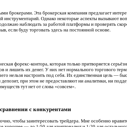
ными брокерами. Эта брокерская компания предлагает интер
й инструментарий. Однако некоторые аспекты вызывают вопр
родолжаю наблюдать за работой платформы и проверять скор
в, если буду торговать здесь на постоянной основе.
ская форекс-контора, которая только притворяется серьёзн
в и лишить их денег. У них нет нормального торгового терм
чего нельзя настроить под себя. Их единственная цель — бы
 депозит, при этом не предоставляют ни аналитики, ни подд
имуществ тут нет от слова «совсем».
в сравнении с конкурентами
точно, чтобы заинтересовать трейдера. Мне особенно нрави
же хорошее — до 1:50 для криптовалют и 1:20 для остального