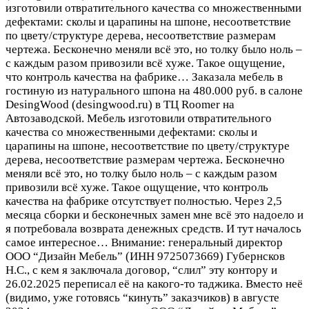
изготовили отвратительного качества со множественными
дефектами: сколы и царапины на шпоне, несоответствие
по цвету/структуре дерева, несоответствие размерам
чертежа. Бесконечно меняли всё это, но толку было ноль –
с каждым разом привозили всё хуже. Такое ощущение,
что контроль качества на фабрике…
Заказала мебель в
гостиную из натурального шпона на 480.000 руб. в салоне
DesingWood (desingwood.ru) в ТЦ Roomer на
Автозаводской. Мебель изготовили отвратительного
качества со множественными дефектами: сколы и
царапины на шпоне, несоответствие по цвету/структуре
дерева, несоответствие размерам чертежа. Бесконечно
меняли всё это, но толку было ноль – с каждым разом
привозили всё хуже. Такое ощущение, что контроль
качества на фабрике отсутствует полностью. Через 2,5
месяца сборки и бесконечных замен мне всё это надоело и
я потребовала возврата денежных средств. И тут началось
самое интересное… Внимание: генеральный директор
ООО “Дизайн Мебель” (ИНН 9725073669) Губернсков
Н.С., с кем я заключала договор, “слил” эту контору и
26.02.2025 переписал её на какого-то таджика. Вместо неё
(видимо, уже готовясь “кинуть” заказчиков) в августе