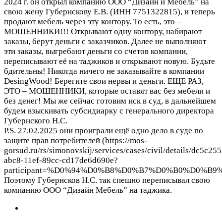
2024 г. он открыл компанию ООО “Дизайн и Мебель” на
свою жену Губернскову Е.В. (ИНН 7751322815), и теперь
продают мебель через эту контору. То есть, это –
МОШЕННИКИ!!! Открывают одну контору, набирают
заказы, берут деньги с заказчиков. Далее не выполняют
эти заказы, выгребают деньги со счетов компании,
переписывают её на таджиков и открывают новую. Будьте
бдительны! Никогда ничего не заказывайте в компании
DesingWood! Берегите свои нервы и деньги. ЕЩЕ РАЗ,
ЭТО – МОШЕННИКИ, которые оставят вас без мебели и
без денег! Мы же сейчас готовим иск в суд, в дальнейшем
будем взыскивать субсидиарку с генерального директора
Губернского Н.С.
P.S. 27.02.2025 они проиграли ещё одно дело в суде по
защите прав потребителей (https://mos-
gorsud.ru/rs/simonovskij/services/cases/civil/details/dc5c255
abc8-11ef-89cc-cd17de6d690e?
participant=%D0%94%D0%B8%D0%B7%D0%B0%D0%
Поэтому Губернсков Н.С. так спешно переписывал свою
компанию ООО “Дизайн Мебель” на таджика.