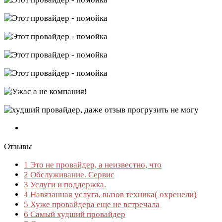
Отзывы
1
Это не провайдер, а неизвестно, что
2
Обслуживание. Сервис
3
Услуги и поддержка.
4
Навязанная услуга, вызов техника( охренели)
5
Хуже провайдера еще не встречала
6
Самый худший провайдер