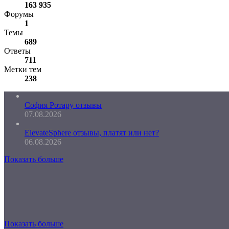
163 935
Форумы
1
Темы
689
Ответы
711
Метки тем
238
София Ротару отзывы
07.08.2026
ElevateSphere отзывы, платят или нет?
06.08.2026
Показать больше
Показать больше