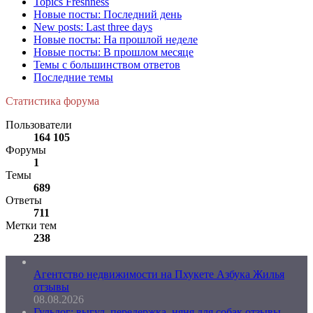
Topics Freshness
Новые посты: Последний день
New posts: Last three days
Новые посты: На прошлой неделе
Новые посты: В прошлом месяце
Темы с большинством ответов
Последние темы
Статистика форума
Пользователи
164 105
Форумы
1
Темы
689
Ответы
711
Метки тем
238
Агентство недвижимости на Пхукете Азбука Жилья
отзывы
08.08.2026
Гульдог: выгул, передержка, няня для собак отзывы