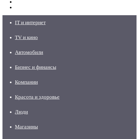
Switch
skin
Войти
IT и интернет
TV и кино
Автомобили
Бизнес и финансы
Компании
Красота и здоровье
Люди
Магазины