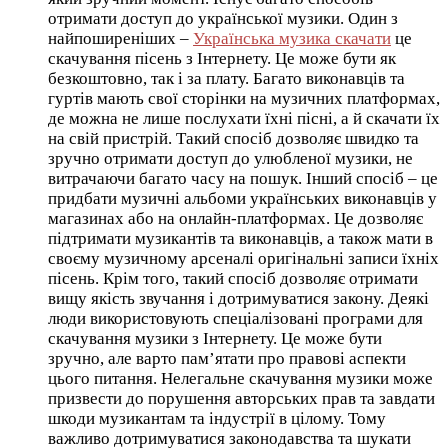
отримати доступ до української музики. Один з
найпоширеніших –
Українська музика скачати
це
скачування пісень з Інтернету. Це може бути як
безкоштовно, так і за плату. Багато виконавців та
гуртів мають свої сторінки на музичних платформах,
де можна не лише послухати їхні пісні, а й скачати їх
на свій пристрій. Такий спосіб дозволяє швидко та
зручно отримати доступ до улюбленої музики, не
витрачаючи багато часу на пошук. Інший спосіб – це
придбати музичні альбоми українських виконавців у
магазинах або на онлайн-платформах. Це дозволяє
підтримати музикантів та виконавців, а також мати в
своєму музичному арсеналі оригінальні записи їхніх
пісень. Крім того, такий спосіб дозволяє отримати
вищу якість звучання і дотримуватися закону. Деякі
люди використовують спеціалізовані програми для
скачування музики з Інтернету. Це може бути
зручно, але варто пам’ятати про правові аспекти
цього питання. Нелегальне скачування музики може
призвести до порушення авторських прав та завдати
шкоди музикантам та індустрії в цілому. Тому
важливо дотримуватися законодавства та шукати