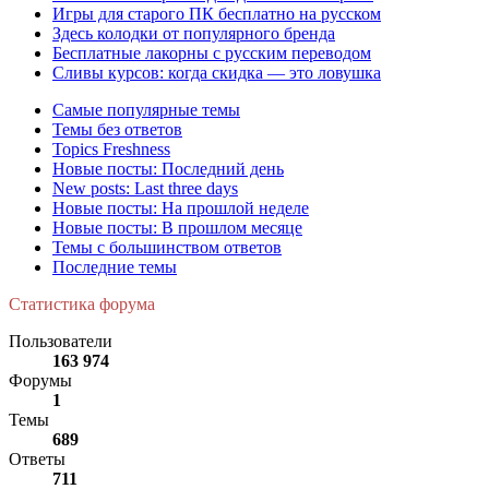
Игры для старого ПК бесплатно на русском
Здесь колодки от популярного бренда
Бесплатные лакорны с русским переводом
Сливы курсов: когда скидка — это ловушка
Самые популярные темы
Темы без ответов
Topics Freshness
Новые посты: Последний день
New posts: Last three days
Новые посты: На прошлой неделе
Новые посты: В прошлом месяце
Темы с большинством ответов
Последние темы
Статистика форума
Пользователи
163 974
Форумы
1
Темы
689
Ответы
711