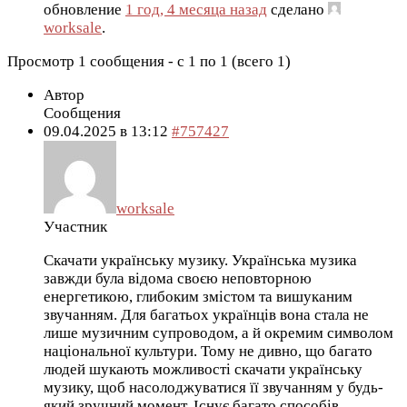
обновление
1 год, 4 месяца назад
сделано
worksale
.
Просмотр 1 сообщения - с 1 по 1 (всего 1)
Автор
Сообщения
09.04.2025 в 13:12
#757427
worksale
Участник
Скачати українську музику. Українська музика
завжди була відома своєю неповторною
енергетикою, глибоким змістом та вишуканим
звучанням. Для багатьох українців вона стала не
лише музичним супроводом, а й окремим символом
національної культури. Тому не дивно, що багато
людей шукають можливості скачати українську
музику, щоб насолоджуватися її звучанням у будь-
який зручний момент. Існує багато способів