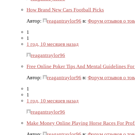
How Brand New Cars Football Picks
Автор:
reagantraylor96
в:
Форум отзывов о тов
1
1
1 год, 10 месяцев назад
reagantraylor96
Free Online Poker Tips And Mental Guidelines For
Автор:
reagantraylor96
в:
Форум отзывов о тов
1
1
1 год, 10 месяцев назад
reagantraylor96
Make Money Online Playing Horse Races For Prof
Автор:
reagantraylor96
в:
Форум отзывов о тов