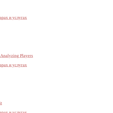
арах и услугах
 Analyzing Players
арах и услугах
it
арах и услугах