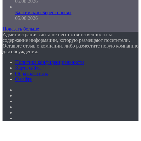
05.08.2026
Балтийский Берег отзывы
05.08.2026
Показать больше
Администрация сайта не несет ответственности за
содержание информации, которую размещают посетители.
Оставьте отзыв о компании, либо разместите новую компанию
для обсуждения.
Политика конфиденциальности
Карта сайта
Обратная связь
О сайте
Facebook
Twitter
YouTube
vk.com
Одноклассники
Telegram
Кнопка
«Наверх»