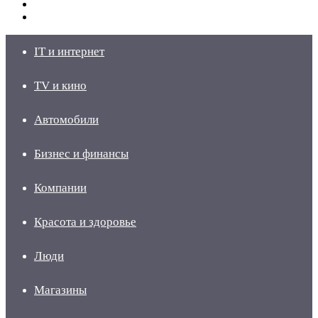
Switch
skin
Войти
IT и интернет
TV и кино
Автомобили
Бизнес и финансы
Компании
Красота и здоровье
Люди
Магазины