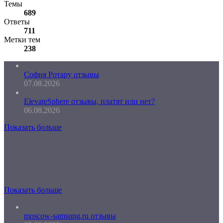
Темы
689
Ответы
711
Метки тем
238
София Ротару отзывы
07.08.2026
ElevateSphere отзывы, платят или нет?
06.08.2026
Показать больше
Показать больше
moscow-samsung.ru отзывы