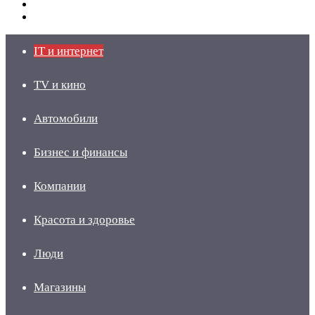
Switch
skin
Войти
IT и интернет
TV и кино
Автомобили
Бизнес и финансы
Компании
Красота и здоровье
Люди
Магазины