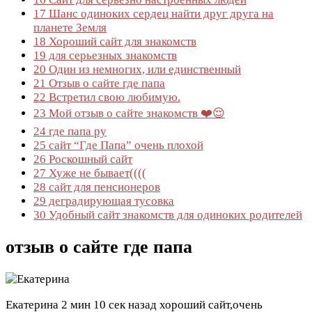
17
Шанс одиноких сердец найти друг друга на
планете Земля
18
Хороший сайт для знакомств
19
для серьезных знакомств
20
Один из немногих, или единственный
21
Отзыв о сайте где папа
22
Встретил свою любимую.
23
Мой отзыв о сайте знакомств ❤️😌
24
где папа ру
25
сайт “Где Папа” очень плохой
26
Роскошный сайт
27
Хуже не бывает((((
28
сайт для пенсионеров
29
деградирующая тусовка
30
Удобный сайт знакомств для одиноких родителей
отзыв о сайте где папа
Екатерина
2 мин 10 сек назад
хороший сайт,очень