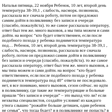
Наталья
пятница, 22 ноября
Ребенок, 10 лет, второй день
температура 38-39,1 , слабость, насморк. позвонила,
рассказала все сначала роботу, потом он предложил
самим дойти в поликлинику без записи и очереди
(спасибо, пожалуйста). то же самое рассказала оператору,
ответ был тем же. много вызовов, а мы типа можем и сами
дойти. на вопрос “кто будет ответственнен, если после
подобного похода у ребенка поднимется температура
под…
Ребенок, 10 лет, второй день температура 38-39,1 ,
слабость, насморк. позвонила, рассказала все сначала
роботу, потом он предложил самим дойти в поликлинику
без записи и очереди (спасибо, пожалуйста). то же самое
рассказала оператору, ответ был тем же. много вызовов, а
мы типа можем и сами дойти. на вопрос “кто будет
ответственнен, если после подобного похода у ребенка
поднимется температура под 40” ответа не последовало.
нет, я все понимаю, много вызовов, сезон сейчас. но идти
в поликлинику, где такие же температурящие и больные
пришли “без записи и очереди” – это выход что ли? если
нехватка специалистов, создайте условия! из каждого
утюга слышно “рожайте больше детишек, один ребенок
не семья”, что тогда будет? и в поликлинику не попасть? в