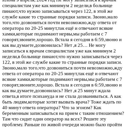
специалистам уже как минимум 2 недели,в больнице
пинают,что нужно записываться через 122, в этой же
службе какие то странные порядки записи. Звоню,мало
того,что дозвониться почти невозможно,жду ответа от
оператора по 20-25 минут,так ещё и отвечают всякие
хамки,которые поднимают нервы,мы работаем с 7
говорят,звоните,хорошо. Встала я сегодня в 6:59,звоню и
как вы думаете,дозвонилась? Нет ,я 25…
Не могу
записаться к врачам специалистам уже как минимум 2
недели,в больнице пинают,что нужно записываться через
122, в этой же службе какие то странные порядки записи.
Звоню,мало того,что дозвониться почти невозможно,жду
ответа от оператора по 20-25 минут,так ещё и отвечают
всякие хамки,которые поднимают нервы,мы работаем с 7
говорят,звоните,хорошо. Встала я сегодня в 6:59,звоню и
как вы думаете,дозвонилась? Нет ,я 25 минут ждала
ответа,в итоге психануда и не стала дозваниваться. А как
быть людям,которые хотят вызвать врача? Тоже ждать по
40 минут ответа оператора? Что за эгоизм? Как
беременным записываться на прием с таким отношением?
Там что сидит один оператор на всех? Решите эту
проблему. Раньше по живой очереди можно было пройти