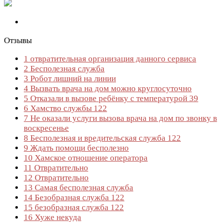
Отзывы
1
отвратительная организация данного сервиса
2
Бесполезная служба
3
Робот лишний на линии
4
Вызвать врача на дом можно круглосуточно
5
Отказали в вызове ребёнку с температурой 39
6
Хамство службы 122
7
Не оказали услуги вызова врача на дом по звонку в
воскресенье
8
Бесполезная и вредительская служба 122
9
Ждать помощи бесполезно
10
Хамское отношение оператора
11
Отвратительно
12
Отвратительно
13
Самая бесполезная служба
14
Безобразная служба 122
15
безобразная служба 122
16
Хуже некуда