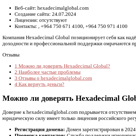
Веб-сайт: hexadecimalglobal.com
Создание сайта: 24.07.2024
Лицензии: отсутствуют
Контакты:
, +964 750 671 4100, +964 750 971 4100
Компания Hexadecimal Global позиционирует себя как над
доходности и профессиональной поддержки омрачаются пр
Отзывы
1
Можно ли доверять Hexadecimal Global?
2
Наиболее частые проблемы
3
Отзывы о hexadecimalglobal.com
4
Как вернуть деньги?
Можно ли доверять Hexadecimal Glo
Доверие к hexadecimalglobal.com подрывается отсутствием
юридическую силу имеет только лицензия российского регу
Регистрация домена:
Домен зарегистрирован в 2024 г
Проверка контактов:
Служба поддержки игнорирует 