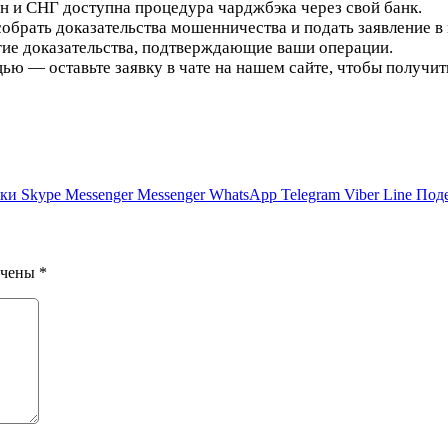
н и СНГ доступна процедура чарджбэка через свой банк.
брать доказательства мошенничества и подать заявление в
гие доказательства, подтверждающие ваши операции.
ю — оставьте заявку в чате на нашем сайте, чтобы получит
ики
Skype
Messenger
Messenger
WhatsApp
Telegram
Viber
Line
Поде
ечены
*