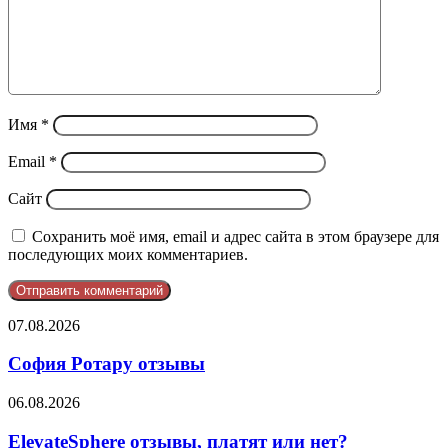
Имя
*
Email
*
Сайт
Сохранить моё имя, email и адрес сайта в этом браузере для
последующих моих комментариев.
София
07.08.2026
Ротару
отзывы
София Ротару отзывы
ElevateSphere
06.08.2026
отзывы,
платят
ElevateSphere отзывы, платят или нет?