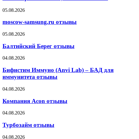
или
нет?
moscow-
05.08.2026
samsung.ru
отзывы
moscow-samsung.ru отзывы
Балтийский
05.08.2026
Берег
отзывы
Балтийский Берег отзывы
Бифистим
04.08.2026
Иммуно
(Anvi
Бифистим Иммуно (Anvi Lab) – БАД для
Lab)
иммунитета отзывы
–
БАД
Компания
04.08.2026
для
Acon
иммунитета
отзывы
Компания Acon отзывы
отзывы
Турбозайм
04.08.2026
отзывы
Турбозайм отзывы
Rich
04.08.2026