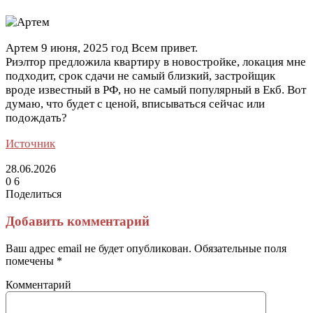
Артем
9 июня, 2025 год
Всем привет.
Риэлтор предложила квартиру в новостройке, локация мне
подходит, срок сдачи не самый близкий, застройщик
вроде известный в РФ, но не самый популярный в Екб. Вот
думаю, что будет с ценой, вписываться сейчас или
подождать?
Источник
28.06.2026
0
6
Поделиться
Facebook
Twitter
LinkedIn
Tumblr
Reddit
Вконтакте
Одноклассники
Skype
Messenger
Messenger
WhatsApp
Telegram
Viber
Line
Поделиться
Печатать
через
Добавить комментарий
электронную
почту
Ваш адрес email не будет опубликован.
Обязательные поля
помечены
*
Комментарий