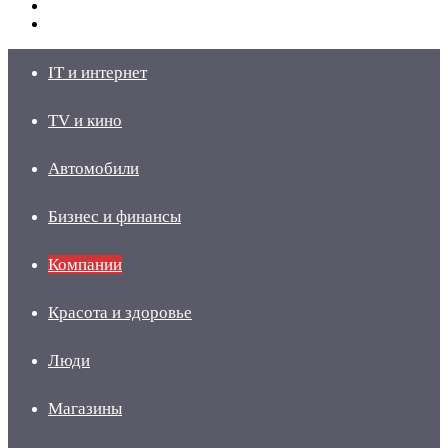
Switch
skin
Войти
IT и интернет
TV и кино
Автомобили
Бизнес и финансы
Компании
Красота и здоровье
Люди
Магазины