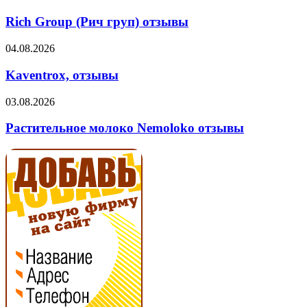
Group
(Рич
Rich Group (Рич груп) отзывы
груп)
отзывы
Kaventrox,
04.08.2026
отзывы
Kaventrox, отзывы
Растительное
03.08.2026
молоко
Nemoloko
Растительное молоко Nemoloko отзывы
отзывы