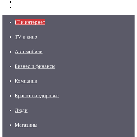
Switch
skin
Войти
IT и интернет
TV и кино
Автомобили
Бизнес и финансы
Компании
Красота и здоровье
Люди
Магазины