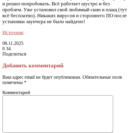
и решил попробовать. Всё работает шустро и без
проблем. Уже установил свой любимый скин и плащ (тут
всё бесплатно). Никаких вирусов и стороннего ПО после
установки лаунчера не было найдено!
Источник
08.11.2025
0
34
Поделиться
Facebook
Twitter
LinkedIn
Tumblr
Reddit
Вконтакте
Одноклассники
Skype
Messenger
Messenger
WhatsApp
Telegram
Viber
Line
Поделиться
Печатать
через
Добавить комментарий
электронную
почту
Ваш адрес email не будет опубликован.
Обязательные поля
помечены
*
Комментарий