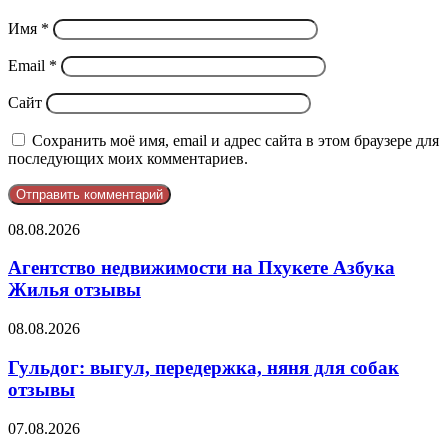
Имя
*
Email
*
Сайт
Сохранить моё имя, email и адрес сайта в этом браузере для
последующих моих комментариев.
Агентство
08.08.2026
недвижимости
на
Агентство недвижимости на Пхукете Азбука
Пхукете
Жилья отзывы
Азбука
Жилья
Гульдог:
08.08.2026
отзывы
выгул,
передержка,
Гульдог: выгул, передержка, няня для собак
няня
отзывы
для
собак
София
07.08.2026
отзывы
Ротару