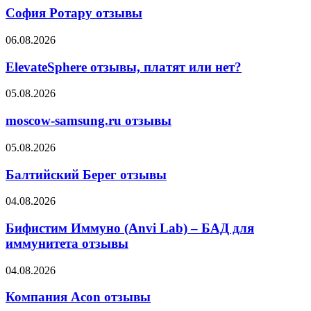
отзывы
София Ротару отзывы
ElevateSphere
06.08.2026
отзывы,
платят
ElevateSphere отзывы, платят или нет?
или
нет?
moscow-
05.08.2026
samsung.ru
отзывы
moscow-samsung.ru отзывы
Балтийский
05.08.2026
Берег
отзывы
Балтийский Берег отзывы
Бифистим
04.08.2026
Иммуно
(Anvi
Бифистим Иммуно (Anvi Lab) – БАД для
Lab)
иммунитета отзывы
–
БАД
Компания
04.08.2026
для
Acon
иммунитета
отзывы
Компания Acon отзывы
отзывы