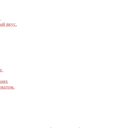
.
ый вкус.
е.
виях
оматом.