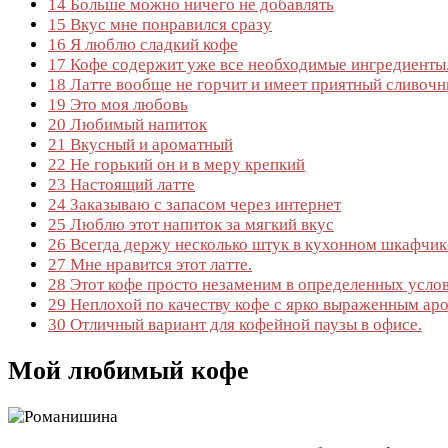
14
Больше можно ничего не добавлять
15
Вкус мне понравился сразу
16
Я люблю сладкий кофе
17
Кофе содержит уже все необходимые ингредиенты
18
Латте вообще не горчит и имеет приятный сливочн
19
Это моя любовь
20
Любимый напиток
21
Вкусный и ароматный
22
Не горький он и в меру крепкий
23
Настоящий латте
24
Заказываю с запасом через интернет
25
Люблю этот напиток за мягкий вкус
26
Всегда держу несколько штук в кухонном шкафчик
27
Мне нравится этот латте.
28
Этот кофе просто незаменим в определенных усло
29
Неплохой по качеству кофе с ярко выраженным ар
30
Отличный вариант для кофейной паузы в офисе.
Мой любимый кофе