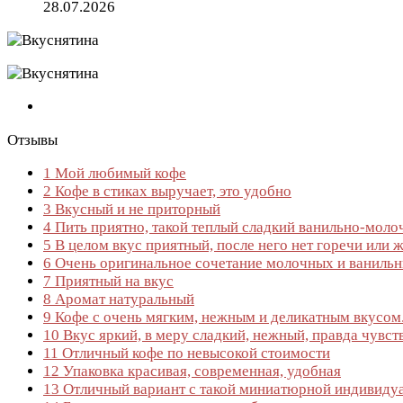
28.07.2026
Отзывы
1
Мой любимый кофе
2
Кофе в стиках выручает, это удобно
3
Вкусный и не приторный
4
Пить приятно, такой теплый сладкий ванильно-моло
5
В целом вкус приятный, после него нет горечи или 
6
Очень оригинальное сочетание молочных и ванильн
7
Приятный на вкус
8
Аромат натуральный
9
Кофе с очень мягким, нежным и деликатным вкусом
10
Вкус яркий, в меру сладкий, нежный, правда чувств
11
Отличный кофе по невысокой стоимости
12
Упаковка красивая, современная, удобная
13
Отличный вариант с такой миниатюрной индивиду