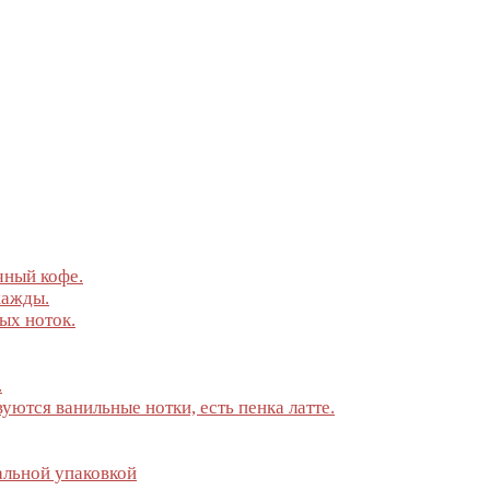
чный кофе.
жажды.
ых ноток.
.
уются ванильные нотки, есть пенка латте.
альной упаковкой