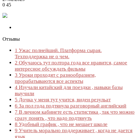
0
45
Отзывы
1
Ужас полнейший. Платформа сырая.
Техподдержка не о чем.
2
Обучаюсь тут полтора года все нравится, самое
интересное обсуждать фильмы
3
Уроки проходят с разнообразием,
прорабатываются все аспекты
4
Изучали китайский для поездки , навыки базы
выучили
5
Дочка у меня тут учится, виден резульат
6
За пол года подтянула разговорный английский
7
В личном кабинете есть статистика , так что можно
сразу понять , что надо подтянуть
8
Удобный график , что не мешает школе
9
Учитель морально поддерживает , когда не дается
язык