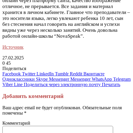
онлайн через платформу сайта, качество изображение
отличное, не прерывается. Все задания и материал
хранится в личном кабинете. Главное что преподаватели –
это носители языка, легко увлекают ребенка 10 лет, сын
без стеснения начал говорить на английском и успехи
видны уже через несколько занятий. Очень довольна
работой онлайн-школы “NovaSpeak”.
Источник
27.02.2025
0
45
Поделиться
Facebook
Twitter
LinkedIn
Tumblr
Reddit
Вконтакте
Одноклассники
Skype
Messenger
Messenger
WhatsApp
Telegram
Viber
Line
Поделиться через электронную почту
Печатать
Добавить комментарий
Ваш адрес email не будет опубликован.
Обязательные поля
помечены
*
Комментарий