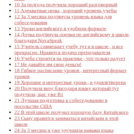
10
За полгода получила хороший разговорный
11
Адекватные цены , хороший уровень учебы
12
За 3 месяца подтянула уровень языка для
собеседования
13
Уроки английского в удобном формате
14
Дочка подтянула оценки по английскому в школе,
благодаря NovaSpeak
15
Учитель совмещает учебу тут и в школе , и все
прекрасно. Нравится подача преподавателя
16
Учеба строится на практике , что только радует
17
Не давайте им свои деньги!
18
Гибкое расписание уроков , интересный формат
уроков
19
Хорошие и интересные уроки , я удовлетворена
20
Получила визу благодаря языку который тут
подучила, щас уже B1
21
Лучшая подготовка к собеседованию в
посольстве США
22
В этой школе получил хорошую базу Китайского
23
Сыну нравится заниматься китайским в этой
школе
24
За 3 месяца я уже улучшила навыки языка