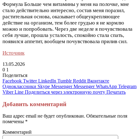
Формула Больше чем витамины у меня на полочке, мне
стало действительно интересно, состав меня поразил,
растительная основа, оказывает общеукрепляющее
действие на организм, тем более грудью я не кормлю
можно и попробовать. Через две неделе я почувствовала
себя лучше, прошла усталость, спокойно стала спать,
появился аппетит, вообщем почувствовала прилив сил.
Источник
13.05.2026
0
1
Поделиться
Facebook
Twitter
LinkedIn
Tumblr
Reddit
Вконтакте
Одноклассники
Skype
Messenger
Messenger
WhatsApp
Telegram
Viber
Line
Поделиться через электронную почту
Печатать
Добавить комментарий
Ваш адрес email не будет опубликован.
Обязательные поля
помечены
*
Комментарий