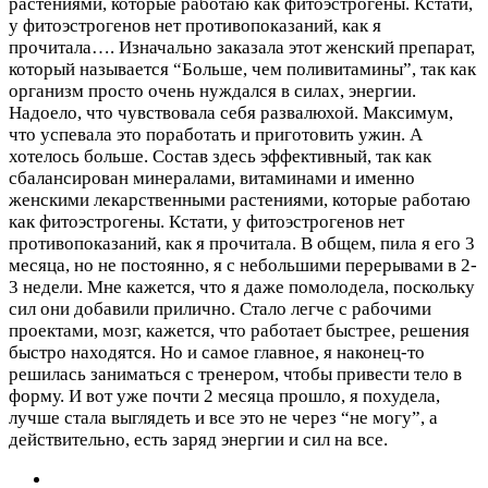
растениями, которые работаю как фитоэстрогены. Кстати,
у фитоэстрогенов нет противопоказаний, как я
прочитала….
Изначально заказала этот женский препарат,
который называется “Больше, чем поливитамины”, так как
организм просто очень нуждался в силах, энергии.
Надоело, что чувствовала себя развалюхой. Максимум,
что успевала это поработать и приготовить ужин. А
хотелось больше. Состав здесь эффективный, так как
сбалансирован минералами, витаминами и именно
женскими лекарственными растениями, которые работаю
как фитоэстрогены. Кстати, у фитоэстрогенов нет
противопоказаний, как я прочитала. В общем, пила я его 3
месяца, но не постоянно, я с небольшими перерывами в 2-
3 недели. Мне кажется, что я даже помолодела, поскольку
сил они добавили прилично. Cтало легче с рабочими
проектами, мозг, кажется, что работает быстрее, решения
быстро находятся. Но и самое главное, я наконец-то
решилась заниматься с тренером, чтобы привести тело в
форму. И вот уже почти 2 месяца прошло, я похудела,
лучше стала выглядеть и все это не через “не могу”, а
действительно, есть заряд энергии и сил на все.