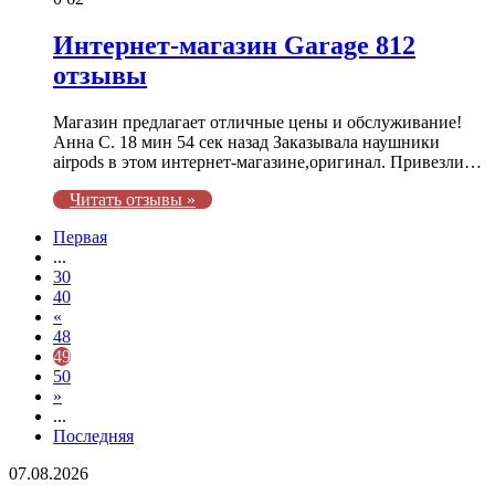
Интернет-магазин Garage 812
отзывы
Магазин предлагает отличные цены и обслуживание!
Анна С. 18 мин 54 сек назад Заказывала наушники
airpods в этом интернет-магазине,оригинал. Привезли…
Читать отзывы »
Первая
...
30
40
«
48
49
50
»
...
Последняя
София
07.08.2026
Ротару