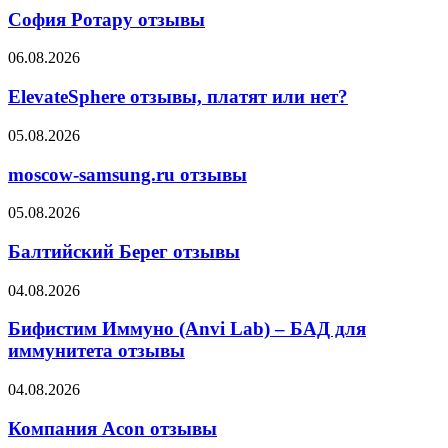
отзывы
София Ротару отзывы
ElevateSphere
06.08.2026
отзывы,
платят
ElevateSphere отзывы, платят или нет?
или
нет?
moscow-
05.08.2026
samsung.ru
отзывы
moscow-samsung.ru отзывы
Балтийский
05.08.2026
Берег
отзывы
Балтийский Берег отзывы
Бифистим
04.08.2026
Иммуно
(Anvi
Бифистим Иммуно (Anvi Lab) – БАД для
Lab)
иммунитета отзывы
–
БАД
Компания
04.08.2026
для
Acon
иммунитета
отзывы
Компания Acon отзывы
отзывы