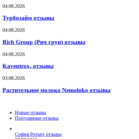
Турбозайм
04.08.2026
отзывы
Турбозайм отзывы
Rich
04.08.2026
Group
(Рич
Rich Group (Рич груп) отзывы
груп)
отзывы
Kaventrox,
04.08.2026
отзывы
Kaventrox, отзывы
Растительное
03.08.2026
молоко
Nemoloko
Растительное молоко Nemoloko отзывы
отзывы
Новые отзывы
Популярные отзывы
София Ротару отзывы