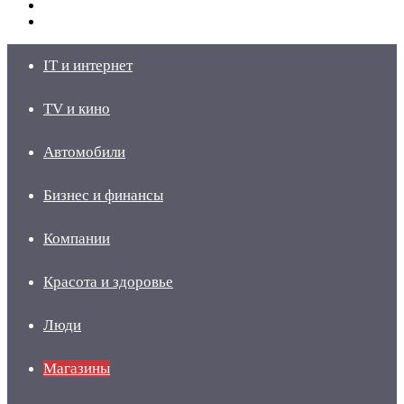
Switch
skin
Войти
IT и интернет
TV и кино
Автомобили
Бизнес и финансы
Компании
Красота и здоровье
Люди
Магазины