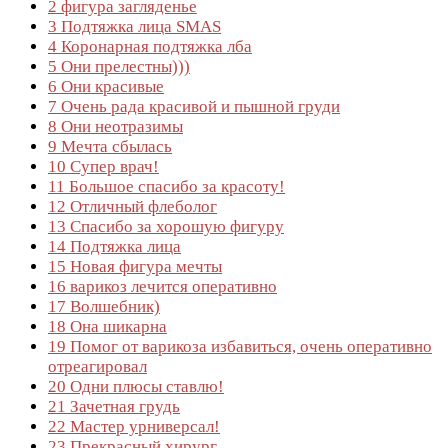
2
фигура загляденье
3
Подтяжка лица SMAS
4
Коронарная подтяжка лба
5
Они прелестны)))
6
Они красивые
7
Очень рада красивой и пышной груди
8
Они неотразимы
9
Мечта сбылась
10
Супер врач!
11
Большое спасибо за красоту!
12
Отличный флеболог
13
Спасибо за хорошую фигуру
14
Подтяжка лица
15
Новая фигура мечты
16
варикоз лечится оперативно
17
Волшебник)
18
Она шикарна
19
Помог от варикоза избавиться, очень оперативно
отреагировал
20
Одни плюсы ставлю!
21
Зачетная грудь
22
Мастер урниверсал!
23
Прекрасный хирург