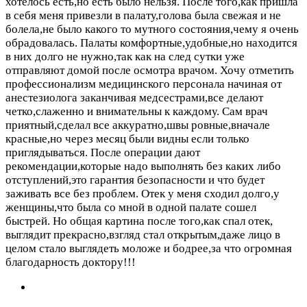
хотелось есть,но есть было нельзя. После того,как пришла
в себя меня привезли в палату,голова была свежая и не
болела,не было какого то мутного состояния,чему я очень
обрадовалась. Палаты комфортные,удобные,но находится
в них долго не нужно,так как на след сутки уже
отправляют домой после осмотра врачом. Хочу отметить
профессионализм медицинского персонала начиная от
анестезиолога заканчивая медсестрами,все делают
четко,слаженно и внимательны к каждому. Сам врач
приятный,сделал все аккуратно,швы ровные,вначале
красные,но через месяц были видны если только
приглядываться. После операции дают
рекомендации,которые надо выполнять без каких либо
отступлений,это гарантия безопасности и что будет
заживать все без проблем. Отек у меня сходил долго,у
женщины,что была со мной в одной палате сошел
быстрей. Но общая картина после того,как спал отек,
выглядит прекрасно,взгляд стал открытым,даже лицо в
целом стало выглядеть моложе и бодрее,за что огромная
благодарность доктору!!!