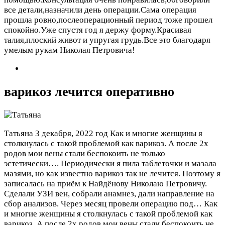
все детали,назначили день операции.Сама операция
прошла ровно,послеоперационный период тоже прошел
спокойно.Уже спустя год я держу форму.Красивая
талия,плоский живот и упругая грудь.Все это благодаря
умелым рукам Николая Петровича!
варикоз лечится оперативно
Татьяна
3 декабря, 2022 год
Как и многие женщины я
столкнулась с такой проблемой как варикоз. А после 2х
родов мои вены стали беспокоить не только
эстетически…. Периодически я пила таблеточки и мазала
мазями, но как известно варикоз так не лечится. Поэтому я
записалась на приём к Найдёнову Николаю Петровичу.
Сделали УЗИ вен, собрали анамнез, дали направление на
сбор анализов. Через месяц провели операцию под…
Как
и многие женщины я столкнулась с такой проблемой как
варикоз. А после 2х родов мои вены стали беспокоить не