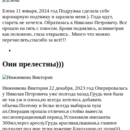
Елена
11 января, 2024 год
Подружка сделала себе
коронарную подтяжку и заразила меня ). Года идут,
стареть не хочется. Обратилась к Николаю Петровичу. Все
прошло на пять с плюсом. Брови поднялись, асимметрия
как положено, глаза открылись . Много что можно
перечислять,спасибо за всё!!!
Они прелестны)))
Нижникова Виктория
22 декабря, 2023 год
Оперировалась
у Николая Петровича уже полгода назад.Грудь моя была
не так уж и плоха,но всегда хотелось добавить
объема.Поэтому и белье всегда выбирала пуш
ап.Операция прошла отлично,я стойко вынесла
послеоперационный период.Установили импланты
300мл,через ареолу.Грудь красивая,пышная,а главное
подходит под мое телосложение.Благодарю от души)))