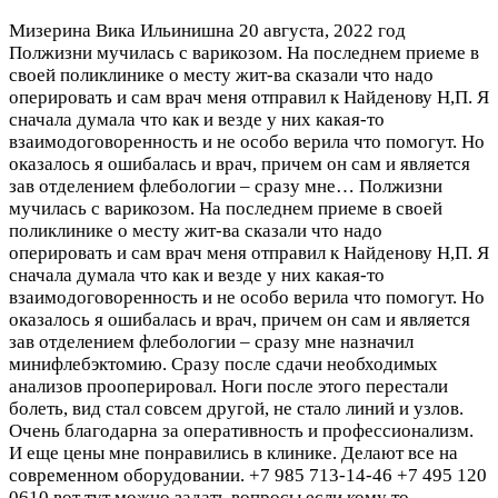
Мизерина Вика Ильинишна
20 августа, 2022 год
Полжизни мучилась с варикозом. На последнем приеме в
своей поликлинике о месту жит-ва сказали что надо
оперировать и сам врач меня отправил к Найденову Н,П. Я
сначала думала что как и везде у них какая-то
взаимодоговоренность и не особо верила что помогут. Но
оказалось я ошибалась и врач, причем он сам и является
зав отделением флебологии – сразу мне…
Полжизни
мучилась с варикозом. На последнем приеме в своей
поликлинике о месту жит-ва сказали что надо
оперировать и сам врач меня отправил к Найденову Н,П. Я
сначала думала что как и везде у них какая-то
взаимодоговоренность и не особо верила что помогут. Но
оказалось я ошибалась и врач, причем он сам и является
зав отделением флебологии – сразу мне назначил
минифлебэктомию. Сразу после сдачи необходимых
анализов прооперировал. Ноги после этого перестали
болеть, вид стал совсем другой, не стало линий и узлов.
Очень благодарна за оперативность и профессионализм.
И еще цены мне понравились в клинике. Делают все на
современном оборудовании. +7 985 713-14-46 +7 495 120
0610 вот тут можно задать вопросы если кому то