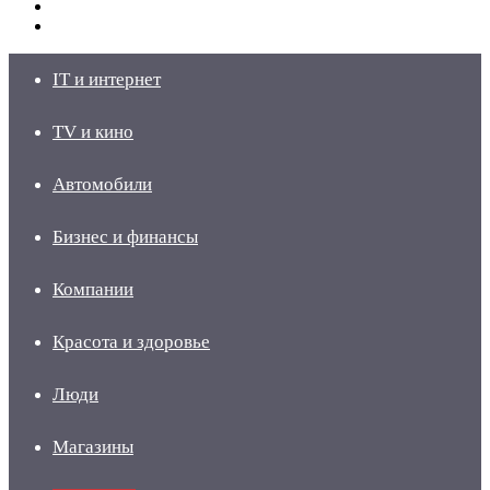
Switch
skin
Войти
IT и интернет
TV и кино
Автомобили
Бизнес и финансы
Компании
Красота и здоровье
Люди
Магазины