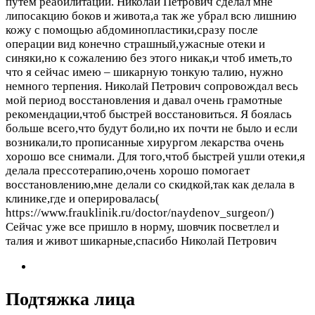
путем реабилитации. Николай Петрович сделал мне
липосакцию боков и живота,а так же убрал всю лишнию
кожу с помощью абдоминопластики,сразу после
операции вид конечно страшный,ужасные отеки и
синяки,но к сожалению без этого никак,и чтоб иметь,то
что я сейчас имею – шикарную тонкую талию, нужно
немного терпения. Николай Петрович сопровождал весь
мой период восстановления и давал очень грамотные
рекомендации,чтоб быстрей восстановиться. Я боялась
больше всего,что будут боли,но их почти не было и если
возникали,то прописанные хирургом лекарства очень
хорошо все снимали. Для того,чтоб быстрей ушли отеки,я
делала прессотерапию,очень хорошо помогает
восстановлению,мне делали со скидкой,так как делала в
клинике,где и оперировалась(
https://www.frauklinik.ru/doctor/naydenov_surgeon/)
Сейчас уже все пришло в норму, шовчик посветлел и
талия и живот шикарные,спасибо Николай Петрович
Подтяжка лица