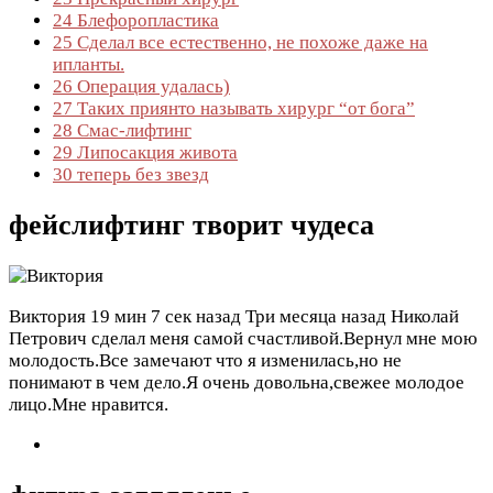
24
Блефоропластика
25
Сделал все естественно, не похоже даже на
ипланты.
26
Операция удалась)
27
Таких приянто называть хирург “от бога”
28
Смас-лифтинг
29
Липосакция живота
30
теперь без звезд
фейслифтинг творит чудеса
Виктория
19 мин 7 сек назад
Три месяца назад Николай
Петрович сделал меня самой счастливой.Вернул мне мою
молодость.Все замечают что я изменилась,но не
понимают в чем дело.Я очень довольна,свежее молодое
лицо.Мне нравится.