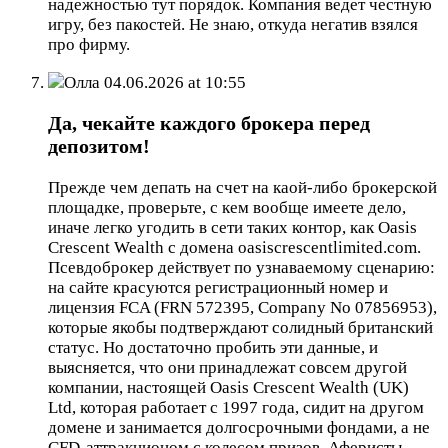
надежностью тут порядок. Компания ведет честную
игру, без пакостей. Не знаю, откуда негатив взялся
про фирму.
Олла
04.06.2026 at 10:55
Да, чекайте каждого брокера перед
депозитом!
Прежде чем депать на счет на каой-либо брокерской
площадке, проверьте, с кем вообще имеете дело,
иначе легко угодить в сети таких контор, как Oasis
Crescent Wealth с домена oasiscrescentlimited.com.
Псевдоброкер действует по узнаваемому сценарию:
на сайте красуются регистрационный номер и
лицензия FCA (FRN 572395, Company No 07856953),
которые якобы подтверждают солидный британский
статус. Но достаточно пробить эти данные, и
выясняется, что они принадлежат совсем другой
компании, настоящей Oasis Crescent Wealth (UK)
Ltd, которая работает с 1997 года, сидит на другом
домене и занимается долгосрочными фондами, а не
CFD-аттракционом с колесом призов. Аферисты