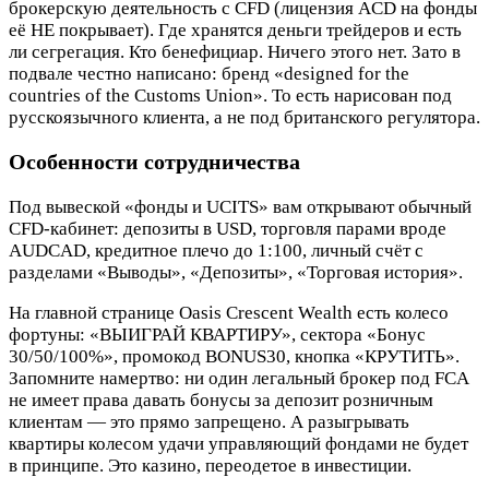
брокерскую деятельность с CFD (лицензия ACD на фонды
её НЕ покрывает). Где хранятся деньги трейдеров и есть
ли сегрегация. Кто бенефициар. Ничего этого нет. Зато в
подвале честно написано: бренд «designed for the
countries of the Customs Union». То есть нарисован под
русскоязычного клиента, а не под британского регулятора.
Особенности сотрудничества
Под вывеской «фонды и UCITS» вам открывают обычный
CFD-кабинет: депозиты в USD, торговля парами вроде
AUDCAD, кредитное плечо до 1:100, личный счёт с
разделами «Выводы», «Депозиты», «Торговая история».
На главной странице Oasis Crescent Wealth есть колесо
фортуны: «ВЫИГРАЙ КВАРТИРУ», сектора «Бонус
30/50/100%», промокод BONUS30, кнопка «КРУТИТЬ».
Запомните намертво: ни один легальный брокер под FCA
не имеет права давать бонусы за депозит розничным
клиентам — это прямо запрещено. А разыгрывать
квартиры колесом удачи управляющий фондами не будет
в принципе. Это казино, переодетое в инвестиции.