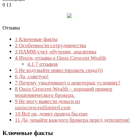
0
13
Отзывы
1
Ключевые факты
2
Особенности сотрудничества
3
ПАММ-счет, обучение, аналитика
4
Итоги, отзывы о Oasis Crescent Wealth
4.1
7 отзывов
5
Не вздумайте инвестировать сюда)))
6
Да, советую!
7
Почему умалчивают о некоторых условиях?
8
Oasis Crescent Wealth – хороший пример
мошеннического брокера.
9
Не могу вывести деньги из
oasiscrescentlimited.com
10
Всё ок, демку правда бы еще
11
Да, чекайте каждого брокера перед депозитом!
Ключевые факты