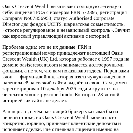
Oasis Crescent Wealth выкатывает солидную легенду о
себе: лицензия FCA с номером FRN 572395, регистрация
Company No07856953, статус Authorised Corporate
Director для фондов UCITS, шариатская совместимость,
«строгое регулирование и независимый контроль». Звучит
как взрослый управляющий активами с историей.
Проблема одна: это не их данные. FRN и
регистрационный номер принадлежат настоящей Oasis
Crescent Wealth (UK) Ltd, которая работает с 1997 года на
домене oasiscrescent.com и занимается долгосрочными
фондами, а не тем, что вам показывают здесь. Перед вами
клон — фирма-двойник, которая взяла чужую лицензию,
налепила её на свежий сайт и выдаёт за свою. Сам домен
зарегистрирован 10 декабря 2025 года и крутится на
бесплатном конструкторе Jimdo. Контора с 28-летней
историей так сайты не делает.
А теперь то, о чём настоящий брокер указывал бы на
первой строке, но Oasis Crescent Wealth молчат: кто
конкретно, юрлицо, принимает клиентские депозиты и
исполняет сделки. Где отдельная лицензия именно на