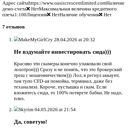
Адрес сайтаhttps://www.oasiscrescentlimited.comНаличие
демо-счета
НетМаксимальная величина кредитного
плеча1:100Лицензия
НетНаличие обучения
Нет
7 отзывов
MakeMyGirlCry
28.04.2026 at 20:32
Не вздумайте инвестировать сюда)))
Красиво эти скамеры конечно упаковали свой
лохотрон))) Сразу и не понять, что это брокерский
треш с мошенничеством))) Лол, я регнул аккаунт,
там тупо CFD-ая помойка, терминал, даже без
теханализа. Короче, пустышка и скам. Если
вложитесь сюда, то 100% потярете бабки. Не надо,
плиз.
Skyrim
04.05.2026 at 21:54
Да, советую!