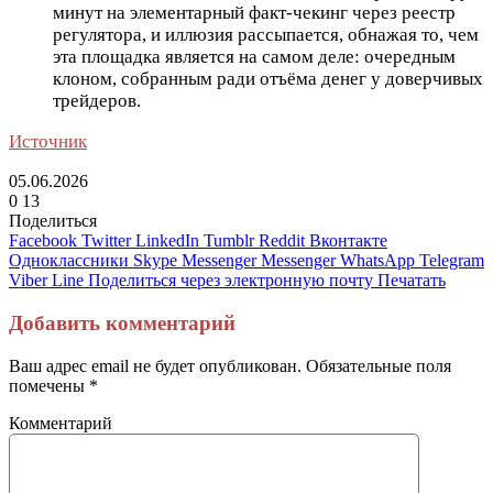
минут на элементарный факт-чекинг через реестр
регулятора, и иллюзия рассыпается, обнажая то, чем
эта площадка является на самом деле: очередным
клоном, собранным ради отъёма денег у доверчивых
трейдеров.
Источник
05.06.2026
0
13
Поделиться
Facebook
Twitter
LinkedIn
Tumblr
Reddit
Вконтакте
Одноклассники
Skype
Messenger
Messenger
WhatsApp
Telegram
Viber
Line
Поделиться через электронную почту
Печатать
Добавить комментарий
Ваш адрес email не будет опубликован.
Обязательные поля
помечены
*
Комментарий