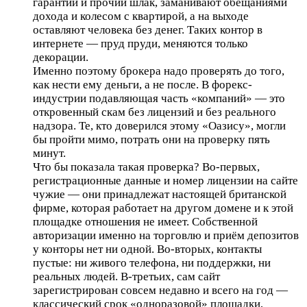
гарантии и прочий шлак, заманивают обещаниями
дохода и колесом с квартирой, а на выходе
оставляют человека без денег. Таких контор в
интернете — пруд пруди, меняются только
декорации.
Именно поэтому брокера надо проверять до того,
как нести ему деньги, а не после. В форекс-
индустрии подавляющая часть «компаний» — это
откровенный скам без лицензий и без реального
надзора. Те, кто доверился этому «Оазису», могли
бы пройти мимо, потрать они на проверку пять
минут.
Что бы показала такая проверка? Во-первых,
регистрационные данные и номер лицензии на сайте
чужие — они принадлежат настоящей британской
фирме, которая работает на другом домене и к этой
площадке отношения не имеет. Собственной
авторизации именно на торговлю и приём депозитов
у конторы нет ни одной. Во-вторых, контакты
пустые: ни живого телефона, ни поддержки, ни
реальных людей. В-третьих, сам сайт
зарегистрирован совсем недавно и всего на год —
классический срок «одноразовой» площадки,