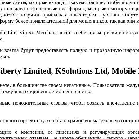
ые сайты, которые выглядят как настоящие, чтобы получи
т создавать фальшивые платформы, которые имитируют р
, чтобы получить прибыль, а инвесторам – убытки. Отс
форму более привлекательной для мошенников, так как они м
ile Line Vip Ru Merchant несет в себе только риски и не су
м.
 всегда будут предоставлять полную и прозрачную инфор
тами.
rty Limited, KSolutions Ltd, Mobile
нете, в большинстве своем негативные. Пользователи жалу
ержку и на откровенное мошенничество.
вые положительные отзывы, чтобы создать впечатление 
ционного проекта нужно быть крайне внимательным и остор
ацию о компании, ее лицензиях и регулирующих орган
ожительным отзывам. Не верьте обещаниям «легкого» зараб