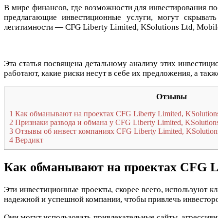
В мире финансов, где возможности для инвестирования по
предлагающие инвестиционные услуги, могут скрывать
легитимности — CFG Liberty Limited, KSolutions Ltd, Mobil
Эта статья посвящена детальному анализу этих инвестици
работают, какие риски несут в себе их предложения, а та
Отзывы
1
Как обманывают на проектах CFG Liberty Limited, KSolutions
2
Признаки развода и обмана у CFG Liberty Limited, KSolutions
3
Отзывы об инвест компаниях CFG Liberty Limited, KSolutions
4
Вердикт
Как обманывают на проектах CFG Libe
Эти инвестиционные проекты, скорее всего, используют к
надежной и успешной компании, чтобы привлечь инвесторов
Они могут использовать привлекательные сайты, агрессив