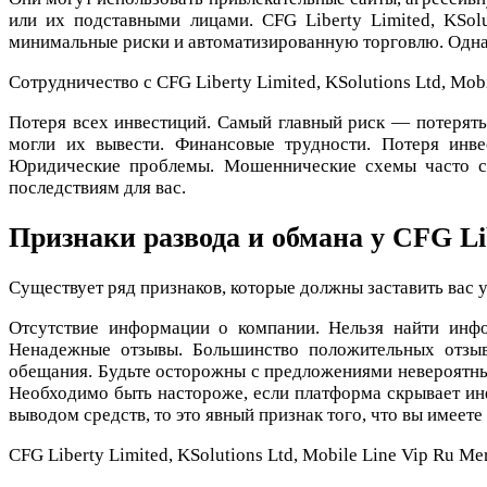
или их подставными лицами. CFG Liberty Limited, KSol
минимальные риски и автоматизированную торговлю. Однако
Сотрудничество с CFG Liberty Limited, KSolutions Ltd, Mob
Потеря всех инвестиций. Самый главный риск — потерять 
могли их вывести. Финансовые трудности. Потеря инв
Юридические проблемы. Мошеннические схемы часто св
последствиям для вас.
Признаки развода и обмана у CFG Lib
Существует ряд признаков, которые должны заставить вас 
Отсутствие информации о компании. Нельзя найти инфо
Ненадежные отзывы. Большинство положительных отзыв
обещания. Будьте осторожны с предложениями невероятных
Необходимо быть настороже, если платформа скрывает инф
выводом средств, то это явный признак того, что вы имеет
CFG Liberty Limited, KSolutions Ltd, Mobile Line Vip Ru 