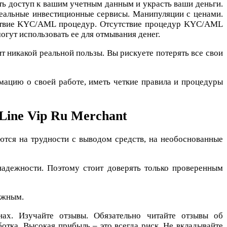
ть доступ к вашим учетным данным и украсть ваши деньги.
еальные инвестиционные сервисы. Манипуляции с ценами.
утствие KYC/AML процедур. Отсутствие процедур KYC/AML
огут использовать ее для отмывания денег.
лит никакой реальной пользы. Вы рискуете потерять все свои
мацию о своей работе, иметь четкие правила и процедуры
 Line Vip Ru Merchant
ются на трудности с выводом средств, на необоснованные
надежности. Поэтому стоит доверять только проверенным
ожным.
ах. Изучайте отзывы. Обязательно читайте отзывы об
отка. Высокая прибыль – это всегда риск. Не вкладывайте