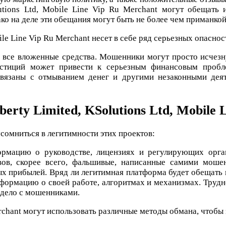
utions Ltd, Mobile Line Vip Ru Merchant могут обещать
 на деле эти обещания могут быть не более чем приманкой,
ile Line Vip Ru Merchant несет в себе ряд серьезных опаснос
все вложенные средства. Мошенники могут просто исчезнуть
естиций может привести к серьезным финансовым пробле
язаны с отмыванием денег и другими незаконными деят
erty Limited, KSolutions Ltd, Mobile 
усомниться в легитимности этих проектов:
рмацию о руководстве, лицензиях и регулирующих орган
ов, скорее всего, фальшивые, написанные самими мош
 прибылей. Вряд ли легитимная платформа будет обещать в
ормацию о своей работе, алгоритмах и механизмах. Трудно
е дело с мошенниками.
Merchant могут использовать различные методы обмана, чтобы