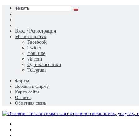
Искать
Switch
skin
Sidebar
Случайная
статья
Вход / Регистрация
Мы в соцсетях
Facebook
Twitter
YouTube
vk.com
Одноклассники
Telegram
Форум
Добавить фирму
Карта сайта
О сайте
Обратная связь
Меню
Искать
Switch