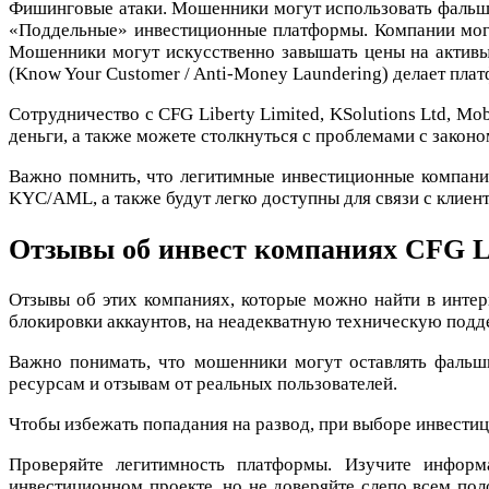
Фишинговые атаки. Мошенники могут использовать фальшив
«Поддельные» инвестиционные платформы. Компании могу
Мошенники могут искусственно завышать цены на активы
(Know Your Customer / Anti-Money Laundering) делает плат
Сотрудничество с CFG Liberty Limited, KSolutions Ltd, Mob
деньги, а также можете столкнуться с проблемами с законо
Важно помнить, что легитимные инвестиционные компании
KYC/AML, а также будут легко доступны для связи с клиен
Отзывы об инвест компаниях CFG Libe
Отзывы об этих компаниях, которые можно найти в интер
блокировки аккаунтов, на неадекватную техническую подд
Важно понимать, что мошенники могут оставлять фальши
ресурсам и отзывам от реальных пользователей.
Чтобы избежать попадания на развод, при выборе инвести
Проверяйте легитимность платформы. Изучите информ
инвестиционном проекте, но не доверяйте слепо всем пол