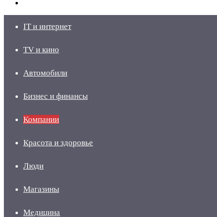
skin
Войти
IT и интернет
TV и кино
Автомобили
Бизнес и финансы
Компании
Красота и здоровье
Люди
Магазины
Медицина