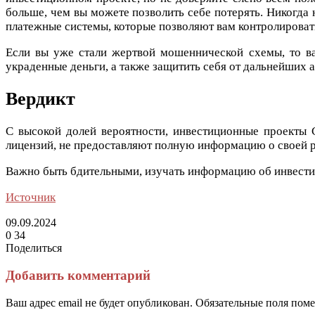
больше, чем вы можете позволить себе потерять. Никогда
платежные системы, которые позволяют вам контролироват
Если вы уже стали жертвой мошеннической схемы, то в
украденные деньги, а также защитить себя от дальнейших а
Вердикт
С высокой долей вероятности, инвестиционные проекты C
лицензий, не предоставляют полную информацию о своей р
Важно быть бдительными, изучать информацию об инвестиц
Источник
09.09.2024
0
34
Поделиться
Facebook
Twitter
LinkedIn
Tumblr
Reddit
Вконтакте
Одноклассники
Skype
Messenger
Messenger
WhatsApp
Telegram
Viber
Line
Поделиться
Печатать
через
Добавить комментарий
электронную
почту
Ваш адрес email не будет опубликован.
Обязательные поля пом