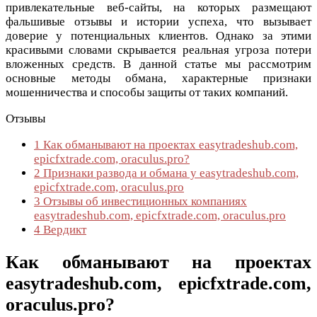
привлекательные веб-сайты, на которых размещают
фальшивые отзывы и истории успеха, что вызывает
доверие у потенциальных клиентов. Однако за этими
красивыми словами скрывается реальная угроза потери
вложенных средств. В данной статье мы рассмотрим
основные методы обмана, характерные признаки
мошенничества и способы защиты от таких компаний.
Отзывы
1
Как обманывают на проектах easytradeshub.com,
epicfxtrade.com, oraculus.pro?
2
Признаки развода и обмана у easytradeshub.com,
epicfxtrade.com, oraculus.pro
3
Отзывы об инвестиционных компаниях
easytradeshub.com, epicfxtrade.com, oraculus.pro
4
Вердикт
Как обманывают на проектах
easytradeshub.com, epicfxtrade.com,
oraculus.pro?