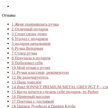
Отзывы
1
Жене понравилась ручка
2
Отличный подарок
3
Стоит своих денег
4
Угадал с подарком
5
подарок начальнице
6
Ручка Ватерман
7
Супер ручка
8
Покупала в подарок
9
Побаловал себя
10
Мой отзыв о ручке
11
Ручки классные, рекомендую
12
Не разочаруетесь
13
Папа доволен
14
Взял SONNET PREMIUM METAL GREY PGT F – ста
15
Когда хочется сделать себе подарок, то Parker
16
Приятный магазин
17
Покупка с доставкой
18
Паркер Дуофолд в Паркер Клубе