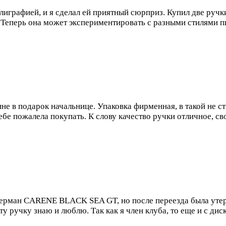
лиграфией, и я сделал ей приятный сюрприз. Купил две ручк
Теперь она может экспериментировать с разными стилями пис
не в подарок начальнице. Упаковка фирменная, в такой не с
ебе пожалела покупать. К слову качество ручки отличное, сво
ерман CARENE BLACK SEA GT, но после переезда была утеря
ту ручку знаю и люблю. Так как я член клуба, то еще и с дис