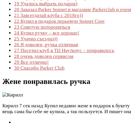
19
Удалось выбрать подарок)
20
Заказал Parker Sonnet в магазине Parkerclub и оче
21
Завсегдатай клуба с 2018го))
22
Купил в подарок перьевую Sonnet Core
23
Советую поторопиться
24
Купил ручку – все хорошо!
25
Удачно съездил))
26
Я доволен, ручка отличная
27
Посетил клуб в ТЦ Наутилус – понравилось
28
очень доволен сервисом
29
Все отлично!
30
Спасибо Parker Club
Жене понравилась ручка
Кирилл
7 сек назад
Купил недавно жене в подарок к букету
вещь сама бы себе не купила, а так пользуется. И пишет она