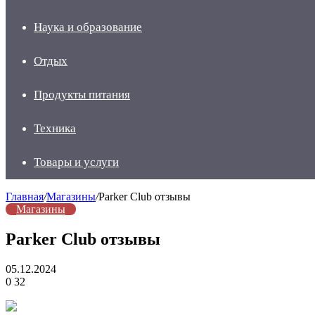
Наука и образование
Отдых
Продукты питания
Техника
Товары и услуги
Главная
/
Магазины
/
Parker Club отзывы
Магазины
Parker Club отзывы
05.12.2024
0
32