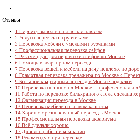
Отзывы
1
Переезд выполнен на пять с плюсом
2
Услуги переезда с грузчиками
3
Перевозка мебели с умелыми грузчиками
4
Профессиональная перевозка сейфов
5
Рекомендую для перевозки сейфов по Москве
6
Помощь в квартирном переезде
7
Перевозка вещей и мебели на дачу неплохо, но доро
8
Грамотная перевозка тренажера по Москве с Перее
9
Большой квартирный переезд в Москве под ключ
10
Перевозка пианино по Москве – профессионально
11
Работа по перевозке бильярдного стола сделана х
12
Организация переезда в Москве
13
Перевозка мебели со знаком качества
14
Хорошо организованный переезд в Москве
15
Профессиональная перевозка аквариума
16
Всё сделали хорошо
17
Доволен работой компании
18
Рекомендую при переезде