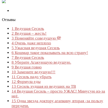
Отзывы
1
Ведущая Сесиль
2
Ведущая – жесть!
3
Поменяйте соведущую 🫣
4
Очень даже неплохо
5
Ужасная ведущая Сесиль
6
Кошмар такое показывать на всю страну!
7
Ведущая Сесиль
8
Уберите Агакующую ведущую.
9
Ведущая говно
10
Замените ведущую!!!
11
Сесиль надо убрать
12
Формула еды
13
Сесиль худшая из ведущих на ТВ
14
Ведущая Сесиль – просто УЖАС! Минусую из-за
неё.
15
Одна звезда доктору агапкину, вторая -за пользу
передачи.