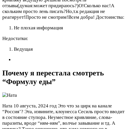
отзывы(думая:может придираюсь?)О!Сколько нас!А
скольким просто лень писать?Но,т.к редакция не
реагирует!Просто не смотрим!Всем добра!
Достоинства:
Не плохая информация
Недостатки:
Ведущая
Почему я перестала смотреть
“Формулу еды”
Ната
10 августа, 2024 год
Это что за цирк на канале
“Россия’? Эта, извините, клоунесса Сесиль просто вводит
в состояние ступора. Неуместное кривляние, слова-
паразиты, вроде “ням-ням”, волчье завывание и тд. А
мимика? Такое ощущение, что дама немного не в