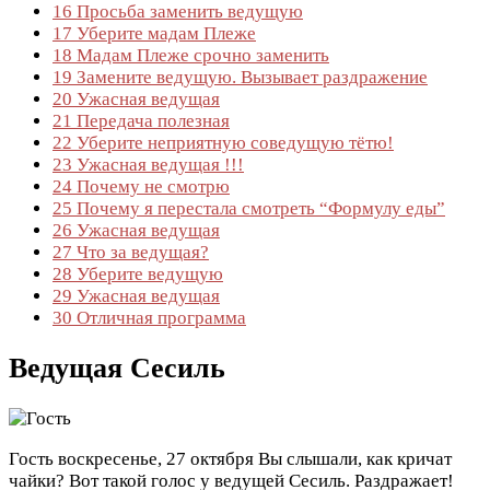
16
Просьба заменить ведущую
17
Уберите мадам Плеже
18
Мадам Плеже срочно заменить
19
Замените ведущую. Вызывает раздражение
20
Ужасная ведущая
21
Передача полезная
22
Уберите неприятную соведущую тётю!
23
Ужасная ведущая !!!
24
Почему не смотрю
25
Почему я перестала смотреть “Формулу еды”
26
Ужасная ведущая
27
Что за ведущая?
28
Уберите ведущую
29
Ужасная ведущая
30
Отличная программа
Ведущая Сесиль
Гость
воскресенье, 27 октября
Вы слышали, как кричат
чайки? Вот такой голос у ведущей Сесиль. Раздражает!