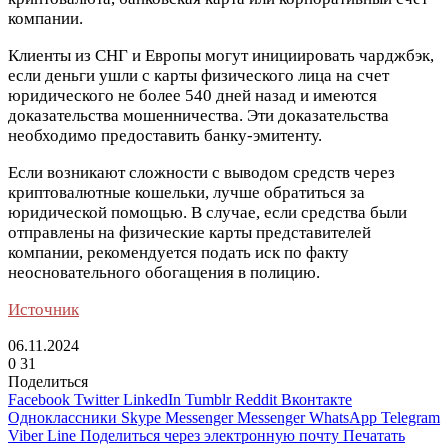
компании.
Клиенты из СНГ и Европы могут инициировать чарджбэк,
если деньги ушли с карты физического лица на счет
юридического не более 540 дней назад и имеются
доказательства мошенничества. Эти доказательства
необходимо предоставить банку-эмитенту.
Если возникают сложности с выводом средств через
криптовалютные кошельки, лучше обратиться за
юридической помощью. В случае, если средства были
отправлены на физические карты представителей
компании, рекомендуется подать иск по факту
неосновательного обогащения в полицию.
Источник
06.11.2024
0
31
Поделиться
Facebook
Twitter
LinkedIn
Tumblr
Reddit
Вконтакте
Одноклассники
Skype
Messenger
Messenger
WhatsApp
Telegram
Viber
Line
Поделиться через электронную почту
Печатать