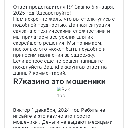
Ответ представителя R7 Casino
5 января,
2025 год
Здравствуйте!
Нам искренне жаль, что вы столкнулись с
подобной трудностью. Данная ситуация
связана с техническими сложностями и
мы прилагаем все усилия для их
скорейшего решения. Мы понимаем,
насколько это может быть неудобно и
приносим извинения за задержку.
Если вопрос еще не решен напишите
пожалуйста Ваш id аккаунтав ответ на
данный комментарий.
R7казино это мошеники
Виктор
1 декабря, 2024 год
Ребята не
играйте в это казино это просто
мошеники . Деньги не выдают месяцами
просто жесть , слоты на крученые