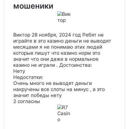
мошеники
Виктор
28 ноября, 2024 год
Ребят не
играйте в это казино деньги не выводят
месяцами я не понимаю этих людей
которые пишут что казино норм это
значит что они даже в нормальное
казино не играли .
Достоинства:
Нету
Недостатки:
Очень много не выводят деньги
накручены все слоты на минус , а это
значит победы нету
2 согласны