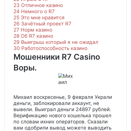
23
Отличное казино
24
Немного о R7
25
Это мне нравится
26
Зачётный проект R7
27
Норм казино
28
Об R7 казино
29
Выигрыш который я не ожидал
30
Работоспособность казино
Мошенники R7 Casino
Воры.
Михаил
воскресенье, 9 февраля
Украли
деньги, заблокировали аккаунт, не
вывели. Выиграл деньги 24897 рублей.
Верификацию нового кошелька прошел
по словам ихних операторов. Сказали
вам одобрили вывод можете выводить