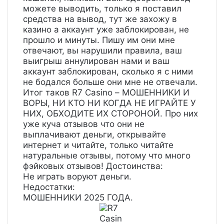
можете выводить, только я поставил
средства на вывод, тут же захожу в
казино а аккаунт уже заблокирован, не
прошло и минуты. Пишу им они мне
отвечают, вы нарушили правила, ваш
выигрыш аннулирован нами и ваш
аккаунт заблокирован, сколько я с ними
не бодался больше они мне не отвечали.
Итог таков R7 Casino – МОШЕННИКИ И
ВОРЫ, НИ КТО НИ КОГДА НЕ ИГРАЙТЕ У
НИХ, ОБХОДИТЕ ИХ СТОРОНОЙ. Про них
уже куча отзывов что они не
выплачивают деньги, открывайте
интернет и читайте, только читайте
натуральные отзывы, потому что много
фэйковых отзывов!
Достоинства:
Не играть воруют деньги.
Недостатки:
МОШЕННИКИ 2025 ГОДА.