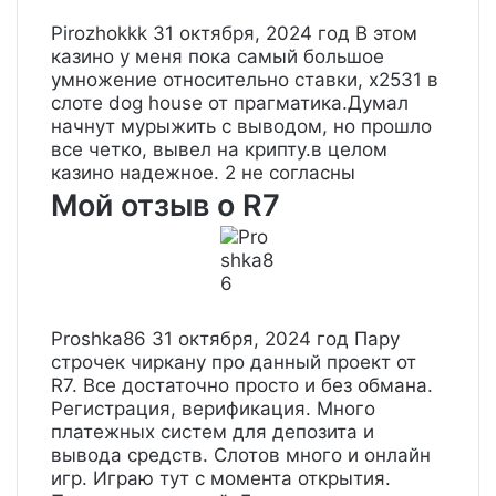
Pirozhokkk
31 октября, 2024 год
В этом
казино у меня пока самый большое
умножение относительно ставки, х2531 в
слоте dog house от прагматика.Думал
начнут мурыжить с выводом, но прошло
все четко, вывел на крипту.в целом
казино надежное.
2 не согласны
Мой отзыв о R7
Proshka86
31 октября, 2024 год
Пару
строчек чиркану про данный проект от
R7. Все достаточно просто и без обмана.
Регистрация, верификация. Много
платежных систем для депозита и
вывода средств. Слотов много и онлайн
игр. Играю тут с момента открытия.