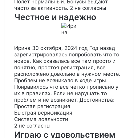
Полет нормальный. Бонусы выдают
часто за активность.
2 не согласны
Честное и надежно
Ирина
30 октября, 2024 год
Год назад
зарегистрировалась попробовать что то
новое. Как оказалась все там просто и
понятно, простоя регистрация, все
расположено довольно в нужном месте.
Проблем не возникало в ходе игры.
Понравилось что все четко прописано у
их в правилах. Если не нарушать то
проблем и не возникнет.
Достоинства:
Простая регистрация
Быстрая верификация
Система лояльности
2 не согласны
Играю с удовольствием