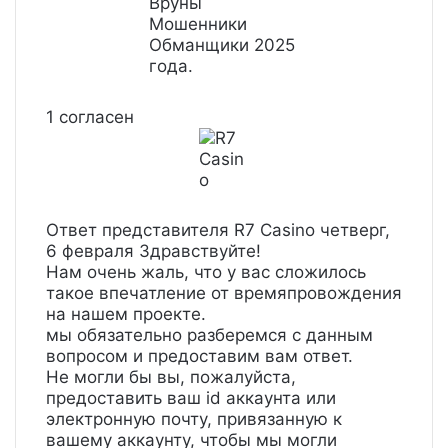
1 согласен
Ответ представителя R7 Casino
четверг,
6 февраля
Здравствуйте!
Нам очень жаль, что у вас сложилось
такое впечатление от времяпровождения
на нашем проекте.
мы обязательно разберемся с данным
вопросом и предоставим вам ответ.
Не могли бы вы, пожалуйста,
предоставить ваш id аккаунта или
электронную почту, привязанную к
вашему аккаунту, чтобы мы могли