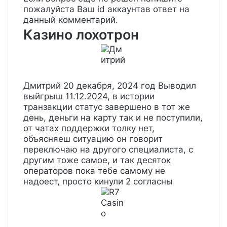
пожалуйста Ваш id аккаунтав ответ на
данный комментарий.
Казино лохотрон
Дмитрий
20 декабря, 2024 год
Выводил
выйгрыш 11.12.2024, в истории
транзакции статус завершено в тот же
день, деньги на карту так и не поступили,
от чатах поддержки толку нет,
объясняеш ситуацию он говорит
переключаю на другого специалиста, с
другим тоже самое, и так десяток
операторов пока тебе самому не
надоест, просто кинули
2 согласны