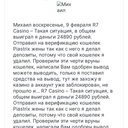
Михаил
воскресенье, 9 февраля
R7
Casino – Такая ситуация, в общем
выиграл я деньги 24890 рублей.
Отправил на верификацию кошелек
Piastrix жены так как с него я делал
депозиты, потому что свой кошелек я
удалил. Проверили эти черти вруны
кошелек, написали Вам одобрен вывод
можете выводить, только я поставил
средства на вывод, тут же захожу в
казино а аккаунт уже заблокирован, не
прошло и…
R7 Casino – Такая ситуация, в
общем выиграл я деньги 24890 рублей.
Отправил на верификацию кошелек
Piastrix жены так как с него я делал
депозиты, потому что свой кошелек я
удалил. Проверили эти черти вруны
кошелек, написали Вам одобрен вывод