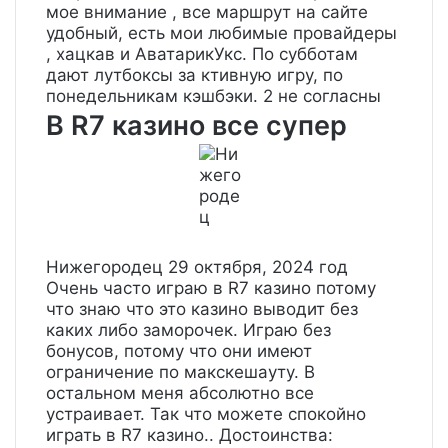
мое внимание , все маршрут на сайте
удобный, есть мои любимые провайдеры
, хацкав и АватарикУкс. По субботам
дают лутбоксы за ктивную игру, по
понедельникам кэшбэки.
2 не согласны
В R7 казино все супер
Нижегородец
29 октября, 2024 год
Очень часто играю в R7 казино потому
что знаю что это казино выводит без
каких либо заморочек. Играю без
бонусов, потому что они имеют
ограничение по макскешауту. В
остальном меня абсолютно все
устраивает. Так что можете спокойно
играть в R7 казино..
Достоинства: