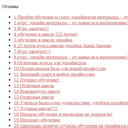
Отзывы
1
Пройти обучение и стать дизайнером интерьера – л
2
курс ‘дизайн интерьера – от замысла к воплощению
3
Курс окончен !
4
обучение в школе (25 поток)
5
обучение в школе дизайна
6
25 поток курса школы дизайна Анны Акопян
7
Курс окончен !)
8
курс ‘дизайн интерьера – от замысла к воплощению
9
Отличные курсы для дизайнеров
10
Потрясающая база для новой профессии
11
Хороший старт в новую профессию
12
Лучшее обучение!
13
Отличная школа
14
Рекомендую школу
15
Отличная школа
16
Учиться было одно удовольствие: удобная платфор
17
Лучшая школа!!!!
18
Прошла обучение и нисколько не пожалела!
19
Прохожу обучение
20
Завершаю первую ступень обучения на дизайнера ин