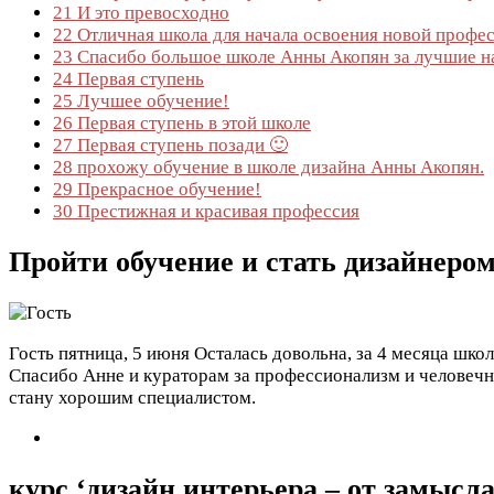
21
И это превосходно
22
Отличная школа для начала освоения новой профе
23
Спасибо большое школе Анны Акопян за лучшие на
24
Первая ступень
25
Лучшее обучение!
26
Первая ступень в этой школе
27
Первая ступень позади 🙂
28
прохожу обучение в школе дизайна Анны Акопян.
29
Прекрасное обучение!
30
Престижная и красивая профессия
Пройти обучение и стать дизайнером
Гость
пятница, 5 июня
Осталась довольна, за 4 месяца школ
Спасибо Анне и кураторам за профессионализм и человечн
стану хорошим специалистом.
курс ‘дизайн интерьера – от замысл