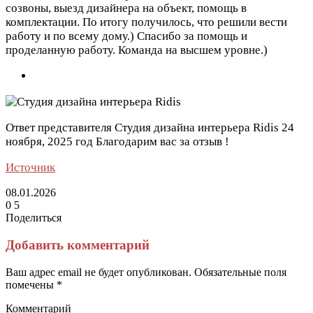
созвоны, выезд дизайнера на объект, помощь в
комплектации. По итогу получилось, что решили вести
работу и по всему дому.) Спасибо за помощь и
проделанную работу. Команда на высшем уровне.)
Ответ представителя Студия дизайна интерьера Ridis
24
ноября, 2025 год
Благодарим вас за отзыв !
Источник
08.01.2026
0
5
Поделиться
Facebook
Twitter
LinkedIn
Tumblr
Reddit
Вконтакте
Одноклассники
Skype
Messenger
Messenger
WhatsApp
Telegram
Viber
Line
Поделиться
Печатать
через
Добавить комментарий
электронную
почту
Ваш адрес email не будет опубликован.
Обязательные поля
помечены
*
Комментарий