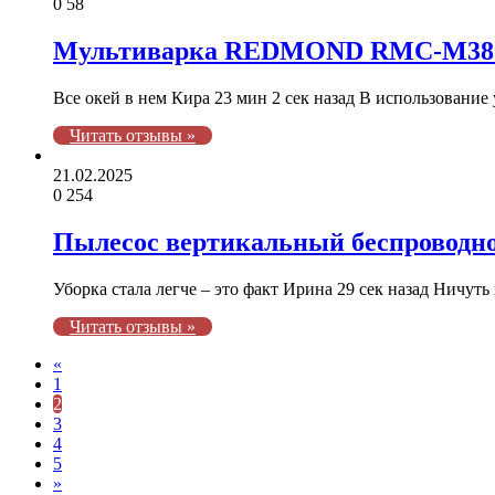
0
58
Мультиварка REDMOND RMC-M38
Все окей в нем Кира 23 мин 2 сек назад В использование
Читать отзывы »
21.02.2025
0
254
Пылесос вертикальный беспровод
Уборка стала легче – это факт Ирина 29 сек назад Ничут
Читать отзывы »
«
1
2
3
4
5
»