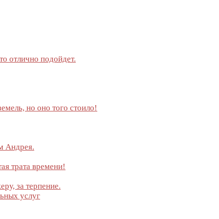
то отлично подойдет.
земель, но оно того стоило!
м Андрея.
тая трата времени!
ру, за терпение.
льных услуг