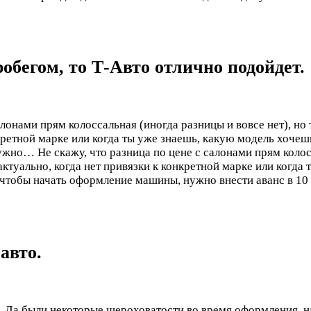
обегом, то Т-Авто отлично подойдет.
алонами прям колоссальная (иногда разницы и вовсе нет), но 
ретной марке или когда ты уже знаешь, какую модель хочешь,
 нужно…
Не скажу, что разница по цене с салонами прям колос
ктуально, когда нет привязки к конкретной марке или когда 
 чтобы начать оформление машины, нужно внести аванс в 10 т
авто.
 Да,были некоторые шероховатости во время оформления, на