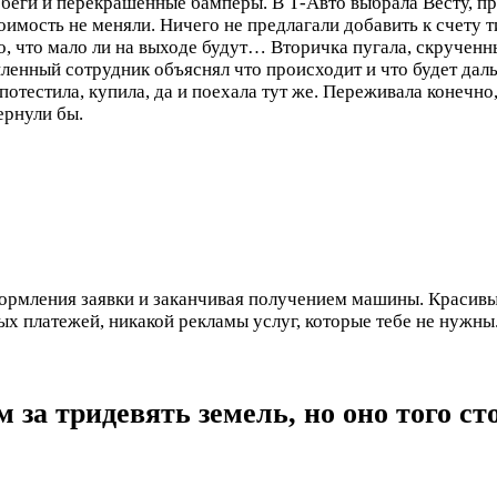
беги и перекрашенные бамперы. В Т-Авто выбрала Весту, пр
оимость не меняли. Ничего не предлагали добавить к счету т
но, что мало ли на выходе будут…
Вторичка пугала, скрученн
пленный сотрудник объяснял что происходит и что будет дал
потестила, купила, да и поехала тут же. Переживала конечно
ернули бы.
ормления заявки и заканчивая получением машины. Красивый
ых платежей, никакой рекламы услуг, которые тебе не нужны
м за тридевять земель, но оно того ст