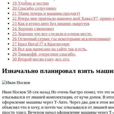
19
Удобно и честно
20
Спасибо сотруднику
21
Тбанк теперь и машины продает)
22
Вчера мне пригнали наконец мой Хавал F7, прямо к
23
Как я купил авто без лишних накруток
24
Хорошо сэкономил
25
Хорошо что все сделали в одном месте.
26
Отличный сервис (за некоторыми исключениями)
27
Брал Haval f7 в Краснодаре
28
Все как написано на сайте так и есть.
29
Тинькофф, очередное спасибо.
30
Второй месяц езжу, все отл.
Изначально планировал взять машин
Иван Носков
58 сек назад
Но очень быстро понял, что это н
отказывался от лишней комплектации, от кучи допов. В ито
оформление машины через Т-Авто. Через два дня в этом 
объяснял что я хочу, и почти час отказывался от лишней ко
просто ушел. Вечером начал оформление машины через Т-Авт