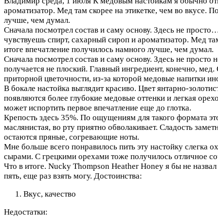
Владимир
среда, 1 июля
К медовым настойкам я обычно отн
ароматизатор. Мед там скорее на этикетке, чем во вкусе.
лучше, чем думал.
Сначала посмотрел состав и саму основу. Здесь не просто
чувствуешь спирт, сахарный сироп и ароматизатор. Мед та
итоге впечатление получилось намного лучше, чем думал.
Сначала посмотрел состав и саму основу. Здесь не просто 
получается не плоский. Главный ингредиент, конечно, мед.
приторной цветочности, из-за которой медовые напитки ин
В бокале настойка выглядит красиво. Цвет янтарно-золотис
появляются более глубокие медовые оттенки и легкая орехов
может испортить первое впечатление еще до глотка.
Крепость здесь 35%. По ощущениям для такого формата это 
маслянистая, во рту приятно обволакивает. Сладость заметн
остаются пряные, согревающие ноты.
Мне больше всего понравилось пить эту настойку слегка о
сырами. С грецкими орехами тоже получилось отличное со
Что в итоге. Nucky Thompson Heather Honey я бы не назвал
пять, еще раз взять могу.
Достоинства:
Вкус, качество
Недостатки: