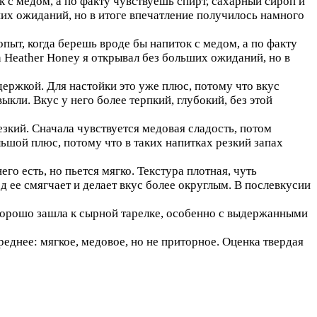
 с медом, а по факту чувствуешь спирт, сахарный сироп и
ших ожиданий, но в итоге впечатление получилось намного
ыт, когда берешь вроде бы напиток с медом, а по факту
n Heather Honey я открывал без больших ожиданий, но в
держкой. Для настойки это уже плюс, потому что вкус
кли. Вкус у него более терпкий, глубокий, без этой
езкий. Сначала чувствуется медовая сладость, потом
льшой плюс, потому что в таких напитках резкий запах
го есть, но пьется мягко. Текстура плотная, чуть
ед ее смягчает и делает вкус более округлым. В послевкусии
 Хорошо зашла к сырной тарелке, особенно с выдержанными
реднее: мягкое, медовое, но не приторное. Оценка твердая