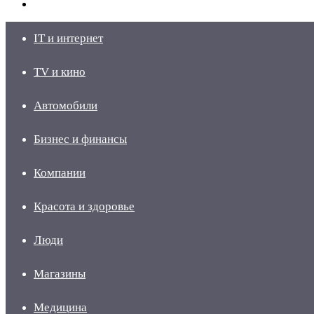
skin
Войти
IT и интернет
TV и кино
Автомобили
Бизнес и финансы
Компании
Красота и здоровье
Люди
Магазины
Медицина