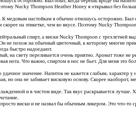
ошусь осторожно. Был опыт, когда берешь вроде бы напиток
 Поэтому Nucky Thompson Heather Honey я открывал без боль
…
К медовым настойкам я обычно отношусь осторожно. Был оп
м скорее на этикетке, чем во вкусе. Поэтому Nucky Thompso
нейтральный спирт, а виски Nucky Thompson с трехлетней вы
 Он не похож на обычный цветочный, к которому многие привы
огда быстро надоедают.
тый, на свету переливается очень приятно. Аромат тоже не р
ая нота. Что важно, спиртом в нос не бьет. Для меня это бо
удачное значение. Напиток не кажется слабым, характер у не
ая, но она не забивает висковую основу. Скорее наоборот, м
хлажденной и в чистом виде. Так вкус раскрывается лучше.
четание.
 просто виски и не назвал бы обычным ликером. Это что-то с