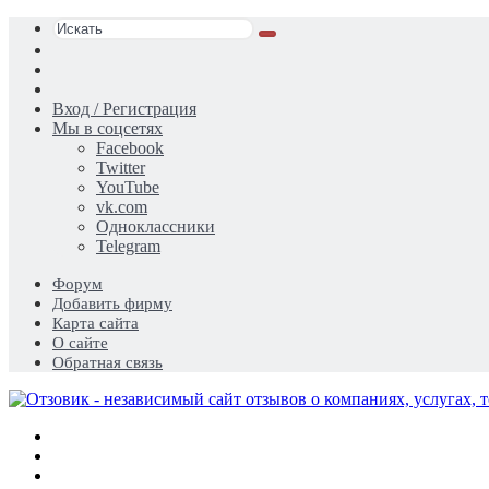
Искать
Switch
skin
Sidebar
Случайная
статья
Вход / Регистрация
Мы в соцсетях
Facebook
Twitter
YouTube
vk.com
Одноклассники
Telegram
Форум
Добавить фирму
Карта сайта
О сайте
Обратная связь
Меню
Искать
Switch