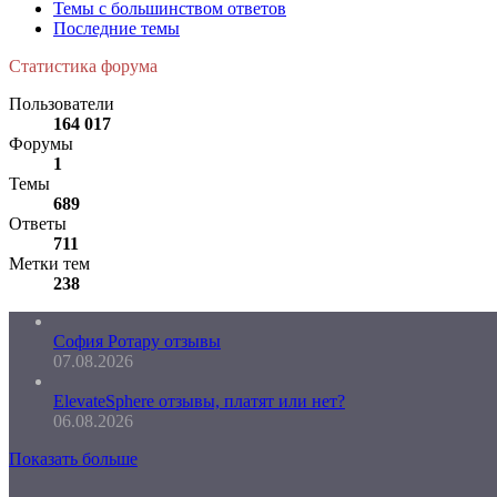
Темы с большинством ответов
Последние темы
Статистика форума
Пользователи
164 017
Форумы
1
Темы
689
Ответы
711
Метки тем
238
София Ротару отзывы
07.08.2026
ElevateSphere отзывы, платят или нет?
06.08.2026
Показать больше