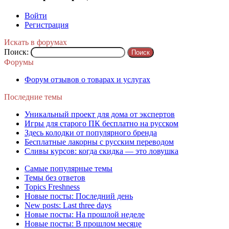
Войти
Регистрация
Искать в форумах
Поиск:
Форумы
Форум отзывов о товарах и услугах
Последние темы
Уникальный проект для дома от экспертов
Игры для старого ПК бесплатно на русском
Здесь колодки от популярного бренда
Бесплатные лакорны с русским переводом
Сливы курсов: когда скидка — это ловушка
Самые популярные темы
Темы без ответов
Topics Freshness
Новые посты: Последний день
New posts: Last three days
Новые посты: На прошлой неделе
Новые посты: В прошлом месяце