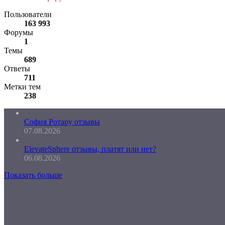
Пользователи
163 993
Форумы
1
Темы
689
Ответы
711
Метки тем
238
София Ротару отзывы
07.08.2026
ElevateSphere отзывы, платят или нет?
06.08.2026
Показать больше