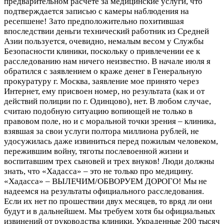
предварительном расчете за медицинские услуги, что
подтверждается записью с камеры наблюдения на
ресепшене! Зато предположительно похитившая
впоследствии деньги технический работник из Средней
Азии пользуется, очевидно, немалым весом у Службы
Безопасности клиники, поскольку о привлечении ее к
расследованию нам ничего неизвестно. В начале июля я
обратился с заявлением о краже денег в Генеральную
прокуратуру г. Москва, заявление мое принято через
Интернет, ему присвоен номер, но результата (как и от
действий полиции по г. Одинцово), нет. В любом случае,
считаю подобную ситуацию вопиющей не только в
правовом поле, но и с моральной точки зрения – клиника,
взявшая за свои услуги полтора миллиона рублей, не
удосужилась даже извиниться перед пожилым человеком,
пережившим войну, тяготы послевоенной жизни и
воспитавшим трех сыновей и трех внуков! Люди должны
знать, что «Хадасса» – это не только про медицину.
«Хадасса» – ВЫЛЕЧИМ/ОБВОРУЕМ ДОРОГО! Мы не
надеемся на результаты официального расследования.
Если их нет по прошествии двух месяцев, то вряд ли они
будут и в дальнейшем. Мы требуем хотя бы официальных
извинений от руководства клиники. Украденные 200 тысяч