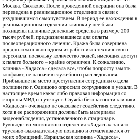
Москва, Сколково. После проведенной операции она была
переведена в реанимационное отделение в связи с
ухудшившимся самочувствием. В период ее нахождения в
реанимационном отделении клиники у нее были
похищены наличные денежные средства в размере 200
тысяч рублей, предназначавшиеся для оплаты
послеоперационного лечения. Кража была совершена
предположительно одним из работников технического
персонала, поскольку количество людей, имеющих доступ
к палате больного – крайне ограничен. К сожалению,
клиника «Хадасса» сделала все, чтобы попросту замять
конфликт, не назначив служебного расследования.
Прибывшие на место преступления сотрудники отдела
полиции по г. Одинцово опросили сотрудников и уехали. В
настоящее время какая либо правовая информация со
стороны МВД отсутствует. Служба безопасности клиники
«Хадасса» очевидно не оказывает содействия следствию,
хотя в ее распоряжении должны быть материалы
видеонаблюдения, установленного в стационаре.
Руководство московского отделения «Хадасса» заняло
трусливо-выжидательную позицию и отмалчивается от
моих обращений. Израильская клиника «Хадасса»,