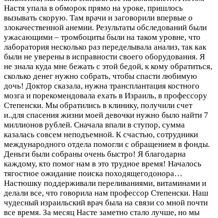
Настя упала в обморок прямо на уроке, пришлось
вызывать скорую. Там врачи и заговорили впервые о
злокачественной анемии. Результаты обследований были
ужасающими – тромбоциты были на таком уровне, что
лаборатория несколько раз переделывала анализ, так как
были не уверены в исправности своего оборудования. Я
не знала куда мне бежать с этой бедой, к кому обратиться,
сколько денег нужно собрать, чтобы спасти любимую
дочь! Доктор сказала, нужна трансплантация костного
мозга и порекомендовала ехать в Израиль, в профессору
Степенски. Мы обратились в клинику, получили счет
и..для спасения жизни моей девочки нужно было найти 7
миллионов рублей. Сначала впали в ступор, сумма
казалась совсем неподъемной. К счастью, сотрудники
международного отдела помогли с обращением в фонды.
Деньги были собраны очень быстро! Я благодарна
каждому, кто помог нам в это трудное время! Началось
тягостное ожидание поиска походящегодонора…
Настюшку поддерживали переливаниями, витаминами и
делали все, что говорила нам профессор Степенски. Наш
чудесный израильский врач была на связи со мной почти
все время. За месяц Насте заметно стало лучше, но мы