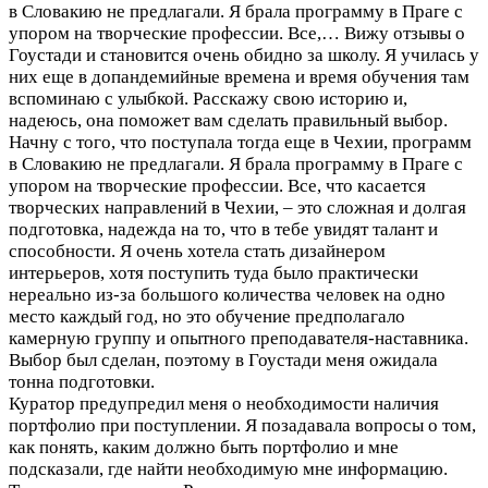
в Словакию не предлагали. Я брала программу в Праге с
упором на творческие профессии. Все,…
Вижу отзывы о
Гоустади и становится очень обидно за школу. Я училась у
них еще в допандемийные времена и время обучения там
вспоминаю с улыбкой. Расскажу свою историю и,
надеюсь, она поможет вам сделать правильный выбор.
Начну с того, что поступала тогда еще в Чехии, программ
в Словакию не предлагали. Я брала программу в Праге с
упором на творческие профессии. Все, что касается
творческих направлений в Чехии, – это сложная и долгая
подготовка, надежда на то, что в тебе увидят талант и
способности. Я очень хотела стать дизайнером
интерьеров, хотя поступить туда было практически
нереально из-за большого количества человек на одно
место каждый год, но это обучение предполагало
камерную группу и опытного преподавателя-наставника.
Выбор был сделан, поэтому в Гоустади меня ожидала
тонна подготовки.
Куратор предупредил меня о необходимости наличия
портфолио при поступлении. Я позадавала вопросы о том,
как понять, каким должно быть портфолио и мне
подсказали, где найти необходимую мне информацию.