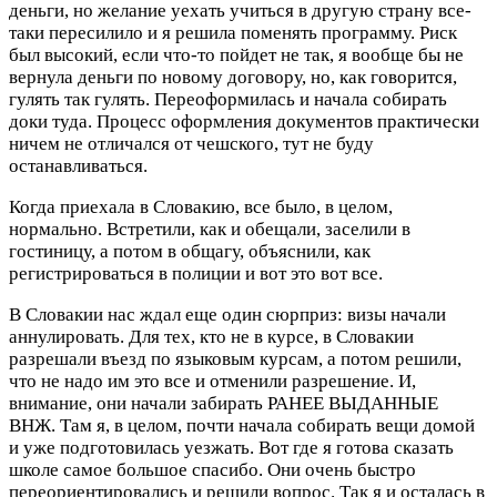
деньги, но желание уехать учиться в другую страну все-
таки пересилило и я решила поменять программу. Риск
был высокий, если что-то пойдет не так, я вообще бы не
вернула деньги по новому договору, но, как говорится,
гулять так гулять. Переоформилась и начала собирать
доки туда. Процесс оформления документов практически
ничем не отличался от чешского, тут не буду
останавливаться.
Когда приехала в Словакию, все было, в целом,
нормально. Встретили, как и обещали, заселили в
гостиницу, а потом в общагу, объяснили, как
регистрироваться в полиции и вот это вот все.
В Словакии нас ждал еще один сюрприз: визы начали
аннулировать. Для тех, кто не в курсе, в Словакии
разрешали въезд по языковым курсам, а потом решили,
что не надо им это все и отменили разрешение. И,
внимание, они начали забирать РАНЕЕ ВЫДАННЫЕ
ВНЖ. Там я, в целом, почти начала собирать вещи домой
и уже подготовилась уезжать. Вот где я готова сказать
школе самое большое спасибо. Они очень быстро
переориентировались и решили вопрос. Так я и осталась в