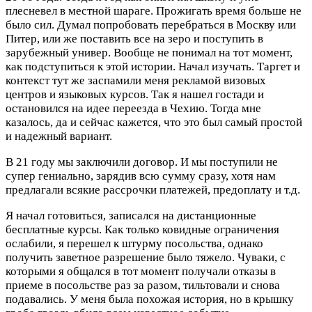
плесневел в местной шараге. Прожигать время больше не
было сил. Думал попробовать перебраться в Москву или
Питер, или же поставить все на зеро и поступить в
зарубежный универ. Вообще не понимал на тот момент,
как подступиться к этой истории. Начал изучать. Таргет и
контекст тут же заспамили меня рекламой визовых
центров и языковых курсов. Так я нашел гостади и
остановился на идее переезда в Чехию. Тогда мне
казалось, да и сейчас кажется, что это был самый простой
и надежный вариант.
В 21 году мы заключили договор. И мы поступили не
супер гениально, зарядив всю сумму сразу, хотя нам
предлагали всякие рассрочки платежей, предоплату и т.д.
Я начал готовиться, записался на дистанционные
бесплатные курсы. Как только ковидные ограничения
ослабили, я перешел к штурму посольства, однако
получить заветное разрешение было тяжело. Чуваки, с
которыми я общался в тот момент получали отказы в
приеме в посольстве раз за разом, тильтовали и снова
подавались. У меня была похожая история, но в крышку