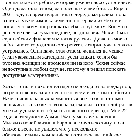
города там есть ребята, которые уже неплохо устроились.
Один даже стал отцом, женился на чешке (стал…
Еще в
2021 году во время карантина я чередовал ролики пора
валить с усачевым и какими-то блогерами из Чехии и
понял, что хочу попробовать себя за рубежом. Конечно,
решение слегка сумасшедшее, но до ковида Чехия была
европейским филиалом многих русских. Даже из моего
небольшого города там есть ребята, которые уже неплохо
устроились. Один даже стал отцом, женился на чешке
(стал уважаемым жатецким гусем ахаха), хотя я бы
русских женщин не променял ни на кого. Чехия сейчас
недоступна в любом случае, поэтому я решил поискать
доступные альтернативы.
Хоть я тогда и похоронил идею переезда из-за локдаунов,
но решил вернуться к ней после всем известных событий.
Начитавшись разных комментов я все-таки не столько
переживал за какие-то возвраты, сколько за то, одобрят ли
мне визу для моего образовательного переезда. Мне 22
года, я отслужил в Армии РФ и у меня есть военник.
Мысли о новой жизни в Европе я гонял всю зиму, пока
ближе к весне не увидел, что у нескольких
образовательных компаний запустилось австрийское