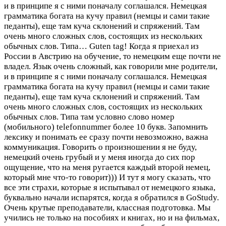
и в принципе я с ними поначалу соглашался. Немецкая
грамматика богата на кучу правил (немцы и сами такие
педанты), еще там куча склонений и спряжений. Там
очень много сложных слов, состоящих из нескольких
обычных слов. Типа…
Guten tag! Когда я приехал из
России в Австрию на обучение, то немецким еще почти не
владел. Язык очень сложный, как говорили мне родители,
и в принципе я с ними поначалу соглашался. Немецкая
грамматика богата на кучу правил (немцы и сами такие
педанты), еще там куча склонений и спряжений. Там
очень много сложных слов, состоящих из нескольких
обычных слов. Типа там условно слово номер
(мобильного) telefonnummer более 10 букв. Запомнить
лексику и понимать ее сразу почти невозможно, важна
коммуникация. Говорить о произношении я не буду,
немецкий очень грубый и у меня иногда до сих пор
ощущение, что на меня ругается каждый второй немец,
который мне что-то говорит))) И тут я могу сказать, что
все эти страхи, которые я испытывал от немецкого языка,
буквально начали испарятся, когда я обратился в GoStudy.
Очень крутые преподаватели, классная подготовка. Мы
учились не только на пособиях и книгах, но и на фильмах,