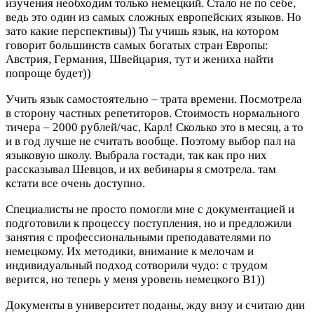
изучения необходим только немецкий. Стало не по себе,
ведь это один из самых сложных европейских языков. Но
зато какие перспективы)) Ты учишь язык, на котором
говорит большинств самых богатых стран Европы:
Австрия, Германия, Швейцария, тут и жениха найти
попроще будет))
Учить язык самостоятельно – трата времени. Посмотрела
в сторону частных репетиторов. Стоимость нормального
тичера – 2000 рублей/час, Карл! Сколько это в месяц, а то
и в год лучше не считать вообще. Поэтому выбор пал на
языковую школу. Выбрала гостади, так как про них
рассказывал Шевцов, и их вебинары я смотрела. там
кстати все очень доступно.
Специалисты не просто помогли мне с документацией и
подготовили к процессу поступления, но и предложили
занятия с профессиональными преподавателями по
немецкому. Их методики, внимание к мелочам и
индивидуальный подход сотворили чудо: с трудом
верится, но теперь у меня уровень немецкого B1))
Документы в университет поданы, жду визу и считаю дни