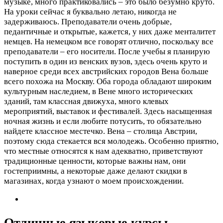
музыке, много практиковались – это было безумно круто.
На уроки сейчас я буквально летаю, никогда не
задерживаюсь. Преподаватели очень добрые,
педантичные и открытые, кажется, у них даже менталитет
немцев. На немецком все говорят отлично, поскольку все
преподаватели – его носители. После учебы я планирую
поступить в один из венских вузов, здесь очень круто и
наверное среди всех австрийских городов Вена больше
всего похожа на Москву. Оба города обладают широким
культурным наследием, в Вене много исторических
зданий, там классная движуха, много клевых
мероприятий, выставок и фестивалей. Здесь насыщенная
ночная жизнь и если любите потусить, то обязательно
найдете классное местечко. Вена – столица Австрии,
поэтому сюда стекается вся молодежь. Особенно приятно,
что местные относятся к нам адекватно, приветствуют
традиционные ценности, которые важны нам, они
гостеприимны, а некоторые даже делают скидки в
магазинах, когда узнают о моем происхождении.
Отличные языковые курсы.