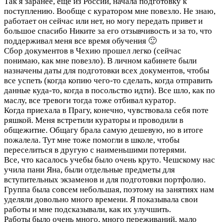
Так я заранее, еще из России, начала подготовку к
поступлению. Вообще с куратором мне повезло. Не знаю,
работает он сейчас или нет, но могу передать привет и
большое спасибо Никите за его отзывчивость и за то, что
поддерживал меня все время обучения 🙂
Сбор документов в Чехию прошел легко (сейчас
понимаю, как мне повезло). В личном кабинете были
назначены даты для подготовки всех документов, чтобы
все успеть (когда копию чего-то сделать, когда отправить
данные куда-то, когда в посольство идти). Все шло, как по
маслу, все тревоги тогда тоже отбивал куратор.
Когда приехала в Прагу, конечно, чувствовала себя поте
ряшкой. Меня встретили кураторы и проводили в
общежитие. Общагу брала самую дешевую, но в итоге
пожалела. Тут мне тоже помогли в школе, чтобы
переселиться в другую с наименьшими потерями.
Все, что касалось учебы было очень круто. Чешскому нас
учила пани Яна, были отдельные предметы для
вступительных экзаменов и для подготовки портфолио.
Группа была совсем небольшая, поэтому на занятиях нам
уделяли довольно много времени. Я показывала свои
работы и мне подсказывали, как их улучшить.
Работы было очень много, много переживаний, мало