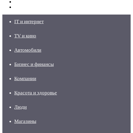
Switch
skin
Войти
IT и интернет
TV и кино
Автомобили
Бизнес и финансы
Компании
Красота и здоровье
Люди
Магазины