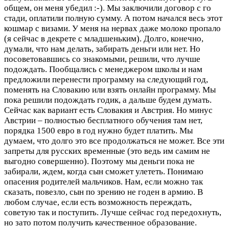
общем, он меня убедил :-). Мы заключили договор с го
стади, оплатили полную сумму. А потом начался весь этот
кошмар с визами. У меня на нервах даже молоко пропало
(я сейчас в декрете с младшеньким). Долго, конечно,
думали, что нам делать, забирать деньги или нет. Но
посоветовавшись со знакомыми, решили, что лучше
подождать. Пообщались с менеджером школы и нам
предложили перенести программу на следующий год,
поменять на Словакию или взять онлайн программу. Мы
пока решили подождать годик, а дальше будем думать.
Сейчас как вариант есть Словакия и Австрия. Но минус
Австрии – полностью бесплатного обучения там нет,
порядка 1500 евро в год нужно будет платить. Мы
думаем, что долго это все продолжаться не может. Все эти
запреты для русских временные (это ведь им самим не
выгодно совершенно). Поэтому мы деньги пока не
забирали, ждем, когда сын сможет улететь. Понимаю
опасения родителей мальчиков. Нам, если можно так
сказать, повезло, сын по зрению не годен в армию. В
любом случае, если есть возможность переждать,
советую так и поступить. Лучше сейчас год передохнуть,
но зато потом получить качественное образование.