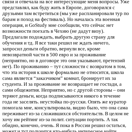
связи и отвечала на все интересующие меня вопросы. Уже
представлял, как буду жить в Европе, договорился с
друзьями там встретиться (мы уже распланировали тур по
барам и поход на фестиваль). Но началась эта военная
операция, и GoStudy мне сообщили, что сейчас нет
возможности поехать в Чехию (не дадут визу).
Предлагали подождать, выбрать другую страну для
обучения и тд. Я все таки решил не ждать ничего,
запросил деньги обратно, вернули все, кроме
невозвратной части в 500 евро и за проживание
(неприятно, но в договоре это они указывают, претензий
нет). По проживанию – тут сложности с возвратом в том,
что эта история к школе формально не относится, школа
сама является “заказчиком” комнат, бронирует их за
студента. И за проживание не возвращает не гостади, а
сами общежития. Неприятно, но с другой стороны – они
теряют деньги, когда подписываются никого в течение
года не заселять. неустойка по-русски. Опять же куратор
помогала мне, консультировала, видно было, что она сама
переживает из-за сложившихся обстоятельств. В целом не
хочу им рейтинг из-за полит. ситуации портить. А так
обидно, конечно, очень. Я пока в России решил остаться,
может и тут получится что-нибудь интересное найти.